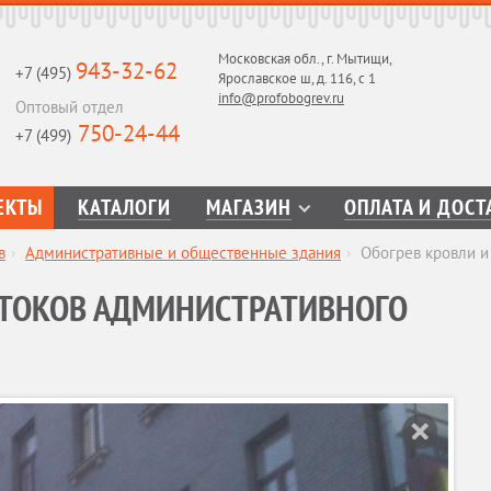
Московская обл., г. Мытищи,
943-32-62
+7 (495)
Ярославское ш, д. 116, с 1
info@profobogrev.ru
Оптовый отдел
750-24-44
+7 (499)
ЕКТЫ
КАТАЛОГИ
МАГАЗИН
ОПЛАТА И ДОСТ
в
›
Административные и общественные здания
›
Обогрев кровли и
СТОКОВ АДМИНИСТРАТИВНОГО