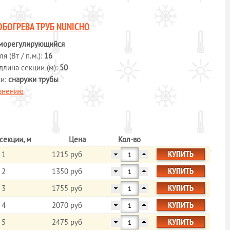
ОБОГРЕВА ТРУБ NUNICHO
морегулирующийся
 (Вт / п.м.):
16
длина секции (м):
50
ки:
снаружи трубы
авнению
секции, м
Цена
Кол-во
КУПИТЬ
1
1215 руб
КУПИТЬ
2
1350 руб
КУПИТЬ
3
1755 руб
КУПИТЬ
4
2070 руб
КУПИТЬ
5
2475 руб