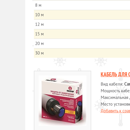
8 м
10 м
12 м
15 м
20 м
30 м
КАБЕЛЬ ДЛЯ 
Вид кабеля:
Са
Мощность кабеля
Максимальная 
Место установ
Добавить к ср