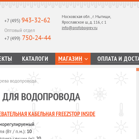
Московская обл., г. Мытищи,
943-32-62
+7 (495)
Ярославское ш, д. 116, с 1
info@profobogrev.ru
Оптовый отдел
750-24-44
+7 (499)
ЕКТЫ
КАТАЛОГИ
МАГАЗИН
ОПЛАТА И ДОСТ
рева водопровода
И ДЛЯ ВОДОПРОВОДА
ЕВАТЕЛЬНАЯ КАБЕЛЬНАЯ FREEZSTOP INSIDE
морегулируемый
 (Вт / п.м.):
10
длина секции (м):
20