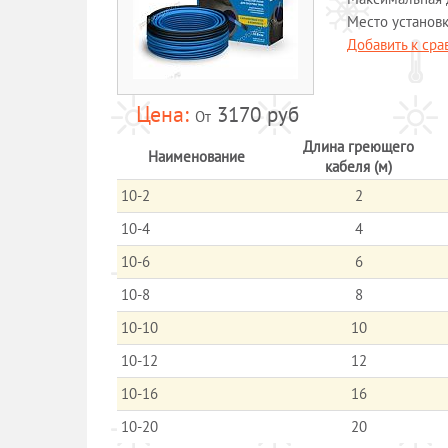
Место установ
Добавить к ср
3170 руб
От
Длина греющего
Наименование
кабеля (м)
10-2
2
10-4
4
10-6
6
10-8
8
10-10
10
10-12
12
10-16
16
10-20
20