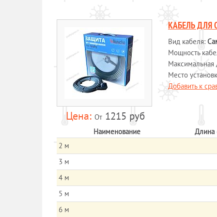
КАБЕЛЬ ДЛЯ 
Вид кабеля:
Са
Мощность кабеля
Максимальная 
Место установ
Добавить к ср
1215 руб
От
Наименование
Длина 
2 м
3 м
4 м
5 м
6 м