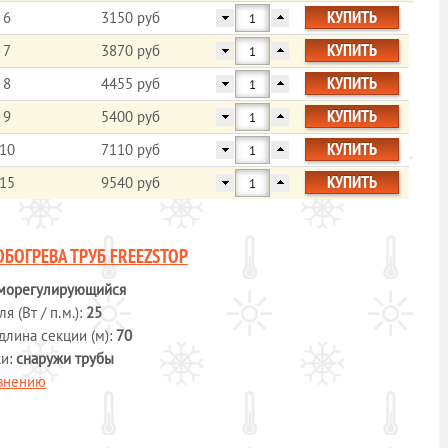
КУПИТЬ
6
3150 руб
КУПИТЬ
7
3870 руб
КУПИТЬ
8
4455 руб
КУПИТЬ
9
5400 руб
КУПИТЬ
10
7110 руб
КУПИТЬ
15
9540 руб
ОБОГРЕВА ТРУБ FREEZSTOP
морегулирующийся
 (Вт / п.м.):
25
длина секции (м):
70
ки:
снаружи трубы
авнению