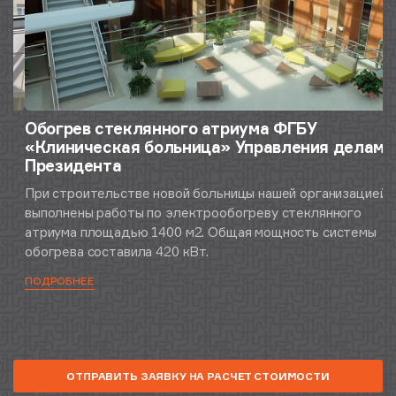
Обогрев стеклянного атриума ФГБУ
О
«Клиническая больница» Управления делами
м
Президента
«
При строительстве новой больницы нашей организацией
П
выполнены работы по электрообогреву стеклянного
атриума площадью 1400 м2. Общая мощность системы
обогрева составила 420 кВт.
ПОДРОБНЕЕ
ОТПРАВИТЬ ЗАЯВКУ НА РАСЧЕТ СТОИМОСТИ