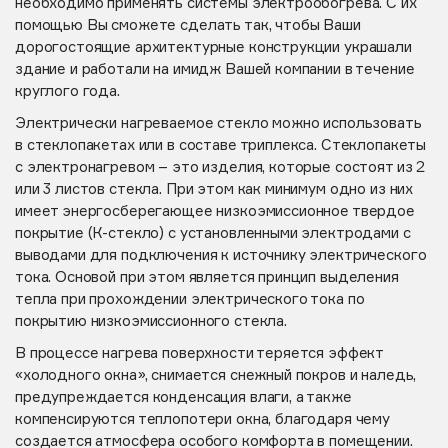
необходимо применять системы электрообогрева. С их
помощью Вы сможете сделать так, чтобы Ваши
дорогостоящие архитектурные конструкции украшали
здание и работали на имидж Вашей компании в течение
круглого года.
Электрически нагреваемое стекло можно использовать
в стеклопакетах или в составе триплекса. Стеклопакеты
с электронагревом – это изделия, которые состоят из 2
или 3 листов стекла. При этом как минимум одно из них
имеет энергосберегающее низкоэмиссионное твердое
покрытие (К-стекло) с установленными электродами с
выводами для подключения к источнику электрического
тока. Основой при этом является принцип выделения
тепла при прохождении электрического тока по
покрытию низкоэмиссионного стекла.
В процессе нагрева поверхности теряется эффект
«холодного окна», снимается снежный покров и наледь,
предупреждается конденсация влаги, а также
компенсируются теплопотери окна, благодаря чему
создается атмосфера особого комфорта в помещении.