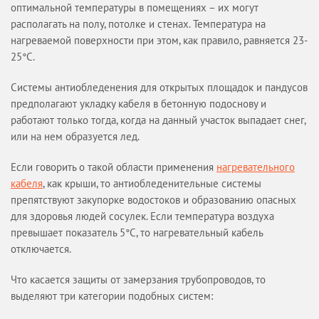
оптимальной температуры в помещениях – их могут
Вопрос-ответ
располагать на полу, потолке и стенах. Температура на
УСЛУГИ
нагреваемой поверхности при этом, как правило, равняется 23-
25°С.
ОБЪЕКТЫ
КАТАЛОГИ
Системы антиобледенения для открытых площадок и пандусов
МАГАЗИН
предполагают укладку кабеля в бетонную подоснову и
работают только тогда, когда на данный участок выпадает снег,
ОПЛАТА И ДОСТАВКА
или на нем образуется лед.
КАЛЬКУЛЯТОР
Если говорить о такой области применения
нагревательного
КОНТАКТЫ
кабеля
, как крыши, то антиобледенительные системы
препятствуют закупорке водостоков и образованию опасных
для здоровья людей сосулек. Если температура воздуха
превышает показатель 5°С, то нагревательный кабель
отключается.
Что касается защиты от замерзания трубопроводов, то
выделяют три категории подобных систем: