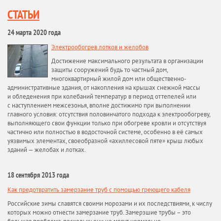
СТАТЬИ
24 марта 2020 года
Электрообогрев лотков и желобов
Достижение максимального результата в организации
защиты сооружений будь то частный дом,
многоквартирный жилой дом или общественно-
административные здания, от накопления на крышах снежной массы
и обледенения при колебаний температур в период оттепелей или
с наступлением межсезонья, вполне достижимо при выполнении
главного условия: отсутствия половинчатого подхода к электрообогреву,
выполняющего свои функции только при обогреве кровли и отсутствуя
частично или полностью в водосточной системе, особенно в её самых
уязвимых элементах, своеобразной «ахиллесовой пяте» крыш любых
зданий — желобах и лотках.
18 сентября 2013 года
Как предотвратить замерзание труб с помощью греющего кабеля
Российские зимы славятся своими морозами и их последствиями, к числу
которых можно отнести замерзание труб. Замерзшие трубы – это