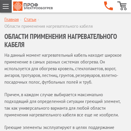
Главная
›
Статьи
›
ГЛАВНАЯ
Области применения нагревательного кабеля
КОМПАНИЯ
ОБЛАСТИ ПРИМЕНЕНИЯ НАГРЕВАТЕЛЬНОГО
О компании
КАБЕЛЯ
Наши клиенты
Сертификаты
На данный момент нагревательный кабель находит широкое
применение в самых разных системах обогрева. Он
Гарантии
используется для обогрева кровель, стеклопакетов, ворот,
Сервисное обслуживание
ангаров, тротуаров, лестниц, грунтов, резервуаров, взлетно-
Новости
посадочных полос, футбольных полей и труб.
Отзывы
Причем, в каждом случае выбирается максимально
Бренды
подходящий для определенной ситуации греющий элемент,
Статьи
так как универсального варианта для любой области
Предложение партнерам
применения нагревательного кабеля все еще не изобрели.
Опросные листы
Греющие элементы эксплуатируют в целях поддержание
Вакансии