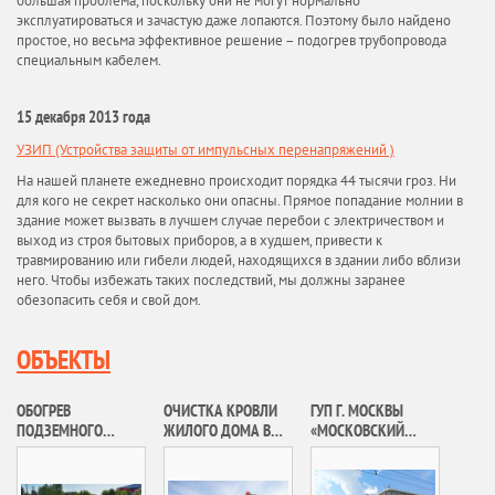
большая проблема, поскольку они не могут нормально
эксплуатироваться и зачастую даже лопаются. Поэтому было найдено
простое, но весьма эффективное решение – подогрев трубопровода
специальным кабелем.
15 декабря 2013 года
УЗИП (Устройства защиты от импульсных перенапряжений )
На нашей планете ежедневно происходит порядка 44 тысячи гроз. Ни
для кого не секрет насколько они опасны. Прямое попадание молнии в
здание может вызвать в лучшем случае перебои с электричеством и
выход из строя бытовых приборов, а в худшем, привести к
травмированию или гибели людей, находящихся в здании либо вблизи
него. Чтобы избежать таких последствий, мы должны заранее
обезопасить себя и свой дом.
ОБЪЕКТЫ
ОБОГРЕВ
ОЧИСТКА КРОВЛИ
ГУП Г. МОСКВЫ
ПОДЗЕМНОГО
ЖИЛОГО ДОМА В
«МОСКОВСКИЙ
ПЕШЕХОДНОГО
МОСКОВСКОЙ
МЕТРОПОЛИТЕН»
ПЕРЕХОДА НА
ОБЛАСТИ ОТ СНЕГА
ПЕРЕСЕЧЕНИИ УЛ. 2-
И НАЛЕДИ