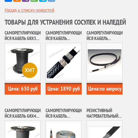
Назад к списку новостей
ТОВАРЫ ДЛЯ УСТРАНЕНИЯ СОСУЛЕК И НАЛЕДЕЙ
САМОРЕГУЛИРУЮЩИ
САМОРЕГУЛИРУЮЩИ
САМОРЕГУЛИРУЮЩИ
ЙСЯ КАБЕЛЬ GRX30-
ЙСЯ КАБЕЛЬ
ЙСЯ КАБЕЛЬ
2CR FINE KOREA
THERMON RGS-2-PU
ICESTOP GM-2X
ХИТ
Цена:
630
руб
Цена:
1890
руб
Цена:
по запросу
САМОРЕГУЛИРУЮЩИ
САМОРЕГУЛИРУЮЩИ
РЕЗИСТИВНЫЙ
ЙСЯ КАБЕЛЬ GRX40-
ЙСЯ КАБЕЛЬ
НАГРЕВАТЕЛЬНЫЙ
2CR FINE KOREA
30КСТМ2-Т
КАБЕЛЬ 30МНТ