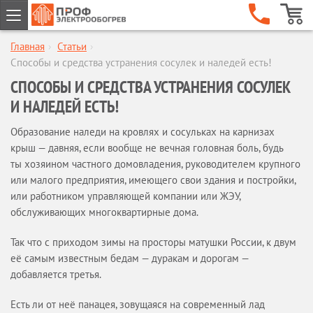
Главная
›
Статьи
›
ГЛАВНАЯ
Способы и средства устранения сосулек и наледей есть!
КОМПАНИЯ
СПОСОБЫ И СРЕДСТВА УСТРАНЕНИЯ СОСУЛЕК
О компании
И НАЛЕДЕЙ ЕСТЬ!
Наши клиенты
Сертификаты
Образование наледи на кровлях и сосульках на карнизах
крыш — давняя, если вообще не вечная головная боль, будь
Гарантии
ты хозяином частного домовладения, руководителем крупного
Сервисное обслуживание
или малого предприятия, имеющего свои здания и постройки,
Новости
или работником управляющей компании или ЖЭУ,
Отзывы
обслуживающих многоквартирные дома.
Бренды
Так что с приходом зимы на просторы матушки России, к двум
Статьи
её самым известным бедам — дуракам и дорогам —
Предложение партнерам
добавляется третья.
Опросные листы
Есть ли от неё панацея, зовущаяся на современный лад
Вакансии