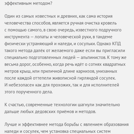
эффективным методом?
Вопрос-ответ
УСЛУГИ
Один из самых известных и древних, как сама история
человечества способов, является ручная очистка кровель
ОБЪЕКТЫ
с помощью самого, в свою очередь, известного подручного
КАТАЛОГИ
инструмента — лопаты и человеческой руки, в тандеме
МАГАЗИН
физически устраняющий и наледи, и сосульки. Однако КПД
такого метода далёк от желаемого даже если вы пригласили
ОПЛАТА И ДОСТАВКА
специально подготовленных людей — альпинистов. К тому же
КАЛЬКУЛЯТОР
весьма дорог, особенно, когда речь идёт о сотнях квадратных
метров крыш, или приличной длине карнизов, унизанных
КОНТАКТЫ
после каждой оттепели живописной гирляндой сосулек.
И небезопасен как для прохожих, так и для исполнителей
этого порученного дела.
К счастью, современные технологии шагнули значительно
дальше любых дедовских приёмов и методов.
Лучше и эффективнее метода борьбы с явлением образования
наледи и сосулек, чем установка специальных систем