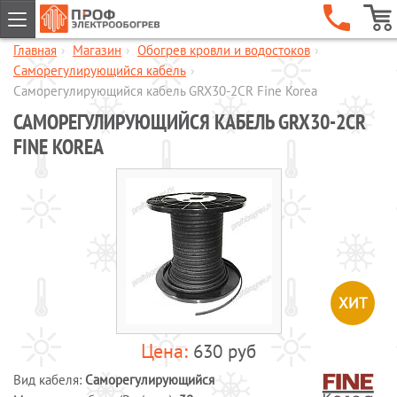
Главная
›
Магазин
›
Обогрев кровли и водостоков
›
ГЛАВНАЯ
Саморегулирующийся кабель
›
КОМПАНИЯ
Саморегулирующийся кабель GRX30-2CR Fine Korea
САМОРЕГУЛИРУЮЩИЙСЯ КАБЕЛЬ GRX30-2CR
УСЛУГИ
FINE KOREA
ОБЪЕКТЫ
КАТАЛОГИ
МАГАЗИН
Обогрев кровли и водостоков
Обогрев пандусов и ступеней
Обогрев трубопроводов и
резервуаров
ХИТ
Шкафы управления обогревом
630 руб
Готовые комплекты для обогрева
водопровода
Вид кабеля:
Саморегулирующийся
Обогрев бетона