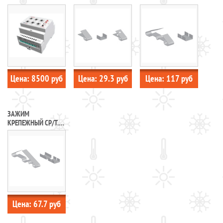
25Ц
СР/2T.4-50Ц
Цена:
8500
руб
Цена:
29.3
руб
Цена:
117
руб
ЗАЖИМ
КРЕПЕЖНЫЙ СР/Т.3-
50Ц
Цена:
67.7
руб