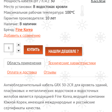
Мощность кабеля (Вт / п.м.):
30
Место установки:
Системы обогрева пола
В водостоках кровли
Максимальная рабочая температура:
100°С
Специальные кабели
Гарантия производителя:
10 лет
Системы защиты от протечек воды
Наличие:
В наличии
Обогрев морозильных камер
Бренд:
Fine Korea
Обогрев грунта
Добавить к сравнению
Отопление и водоснабжение
КУПИТЬ
ОПЛАТА И ДОСТАВКА
НАШЛИ ДЕШЕВЛЕ ?
КАЛЬКУЛЯТОР
Область применения
Технические характеристики
КОНТАКТЫ
Оплата и доставка
Отзывы
Антиобледенительный кабель GRX 30-2CR для кровель зданий,
пластиковых и металлических водостоков и водосточных
желобов является продукцией Fine Korea, ведущей компании
Южной Кореи, имеющей международные и российские
сертификаты качества.