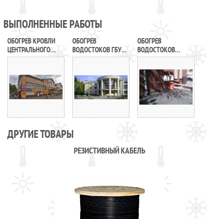
ВЫПОЛНЕННЫЕ РАБОТЫ
ОБОГРЕВ КРОВЛИ
ОБОГРЕВ
ОБОГРЕВ
ЦЕНТРАЛЬНОГО
ВОДОСТОКОВ ГБУК
ВОДОСТОКОВ
ТОРГОВОГО ЦЕНТРА
«ДОМ КУЛЬТУРЫ
ПЛОСКОЙ
В Г. ХОТЬКОВО
«ЗОДЧИЕ»
И СКАТНОЙ КРОВЛИ
БИОТЕХНОЛОГИЧЕС
КОЙ КОМПАНИИ
«ФИРН М»
ДРУГИЕ ТОВАРЫ
РЕЗИСТИВНЫЙ КАБЕЛЬ