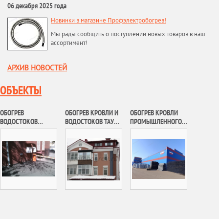
06 декабря 2025 года
Новинки в магазине Профэлектробогрев!
Мы рады сообщить о поступлении новых товаров в наш
ассортимент!
АРХИВ НОВОСТЕЙ
ОБЪЕКТЫ
ОБОГРЕВ
ОБОГРЕВ КРОВЛИ И
ОБОГРЕВ КРОВЛИ
ВОДОСТОКОВ
ВОДОСТОКОВ ТАУН-
ПРОМЫШЛЕННОГО
ПЛОСКОЙ
ХАУСА В П. КУРКИНО
ЗДАНИЯ В Г. ТРОИЦК
И СКАТНОЙ КРОВЛИ
БИОТЕХНОЛОГИЧЕС
КОЙ КОМПАНИИ
«ФИРН М»