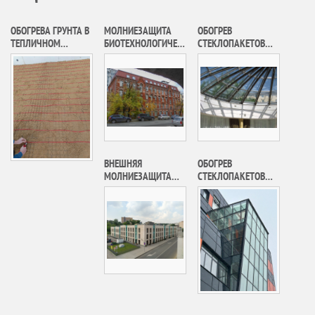
ОБОГРЕВА ГРУНТА В
МОЛНИЕЗАЩИТА
ОБОГРЕВ
ТЕПЛИЧНОМ
БИОТЕХНОЛОГИЧЕС
СТЕКЛОПАКЕТОВ
ХОЗЯЙСТВЕ В Г.
КОЙ КОМПАНИИ
РЕЗИДЕНЦИИ
ЯРОСЛАВЛЬ
«ФИРН М»
ВРЕМЕННОГО
ПРЕБЫВАНИЯ ГЛАВ
ИНОСТРАННЫХ
ДЕЛЕГАЦИЙ
ОБЪЕКТА
«РЕСТАВРАЦИЯ И
ПРИСПОСОБЛЕНИЕ
ЗДАНИЙ ДОМА №14
ВНЕШНЯЯ
ОБОГРЕВ
СТР.1 И 2 ПО УЛ.
МОЛНИЕЗАЩИТА
СТЕКЛОПАКЕТОВ
ВОЗДВИЖЕНКА, Г.
ОСОБНЯКА В БИЗНЕС
СВЕТОПРОЗРАЧНОЙ
МОСКВА»
КВАРТАЛЕ
КРОВЛИ Г. МОСКВА,
ЗЕЛЕНОГРАД