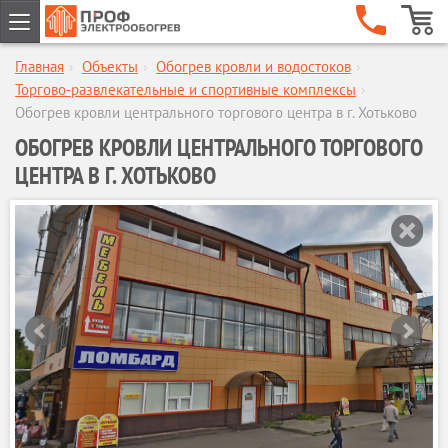
Главная
›
Объекты
›
Обогрев кровли и водостоков
›
ГЛАВНАЯ
Торгово-развлекательные и спортивные комплексы
›
КОМПАНИЯ
Обогрев кровли центрального торгового центра в г. Хотьково
УСЛУГИ
ОБОГРЕВ КРОВЛИ ЦЕНТРАЛЬНОГО ТОРГОВОГО
ОБЪЕКТЫ
ЦЕНТРА В Г. ХОТЬКОВО
КАТАЛОГИ
МАГАЗИН
ОПЛАТА И ДОСТАВКА
КАЛЬКУЛЯТОР
КОНТАКТЫ