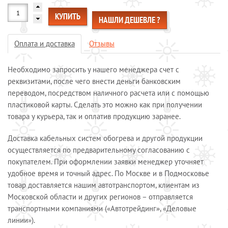
Системы обогрева пола
КУПИТЬ
НАШЛИ ДЕШЕВЛЕ ?
Специальные кабели
Системы защиты от протечек воды
Оплата и доставка
Отзывы
Обогрев морозильных камер
Необходимо запросить у нашего менеджера счет с
Обогрев грунта
реквизитами, после чего внести деньги банковским
Отопление и водоснабжение
переводом, посредством наличного расчета или с помощью
ОПЛАТА И ДОСТАВКА
пластиковой карты. Сделать это можно как при получении
КАЛЬКУЛЯТОР
товара у курьера, так и оплатив продукцию заранее.
КОНТАКТЫ
Доставка кабельных систем обогрева и другой продукции
осуществляется по предварительному согласованию с
покупателем. При оформлении заявки менеджер уточняет
удобное время и точный адрес. По Москве и в Подмосковье
товар доставляется нашим автотранспортом, клиентам из
Московской области и других регионов – отправляется
транспортными компаниями («Автотрейдинг», «Деловые
линии»).