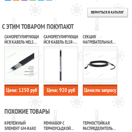
ВЕРНУТЬСЯ В КАТАЛОГ
С ЭТИМ ТОВАРОМ ПОКУПАЮТ
САМОРЕГУЛИРУЮЩИ
САМОРЕГУЛИРУЮЩИ
СЕКЦИЯ
ЙСЯ КАБЕЛЬ NELSON
ЙСЯ КАБЕЛЬ ELSR-
НАГРЕВАТЕЛЬНАЯ
LIMITRACE LT 210-JT
LS-25-2-BO
КАБЕЛЬНАЯ KSP30-
CR
Цена:
1250
руб
Цена:
920
руб
Цена:
по запросу
ПОХОЖИЕ ТОВАРЫ
КРЕПЕЖНЫЙ
РЕМНАБОР С
ТЕРМОСТОЙКАЯ
ЭЛЕМЕНТ GM-RAKE
ТЕРМОУСАДКОЙ
РАСПРЕДЕЛИТЕЛЬНА