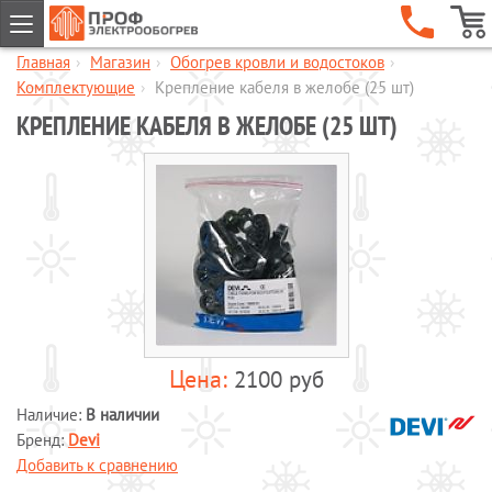
Главная
›
Магазин
›
Обогрев кровли и водостоков
›
ГЛАВНАЯ
Комплектующие
›
Крепление кабеля в желобе (25 шт)
КОМПАНИЯ
КРЕПЛЕНИЕ КАБЕЛЯ В ЖЕЛОБЕ (25 ШТ)
УСЛУГИ
ОБЪЕКТЫ
КАТАЛОГИ
МАГАЗИН
Обогрев кровли и водостоков
Обогрев пандусов и ступеней
Обогрев трубопроводов и
резервуаров
2100 руб
Шкафы управления обогревом
Наличие:
В наличии
Готовые комплекты для обогрева
Бренд:
Devi
водопровода
Добавить к сравнению
Обогрев бетона