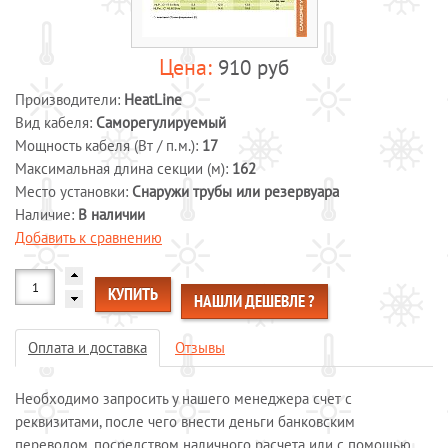
Системы обогрева пола
Специальные кабели
910 руб
Системы защиты от протечек воды
Производители:
HeatLine
Обогрев морозильных камер
Вид кабеля:
Саморегулируемый
Обогрев грунта
Мощность кабеля (Вт / п.м.):
17
Отопление и водоснабжение
Максимальная длина секции (м):
162
Место установки:
Снаружи трубы или резервуара
ОПЛАТА И ДОСТАВКА
Наличие:
В наличии
КАЛЬКУЛЯТОР
Добавить к сравнению
КОНТАКТЫ
КУПИТЬ
НАШЛИ ДЕШЕВЛЕ ?
Оплата и доставка
Отзывы
Необходимо запросить у нашего менеджера счет с
реквизитами, после чего внести деньги банковским
переводом, посредством наличного расчета или с помощью