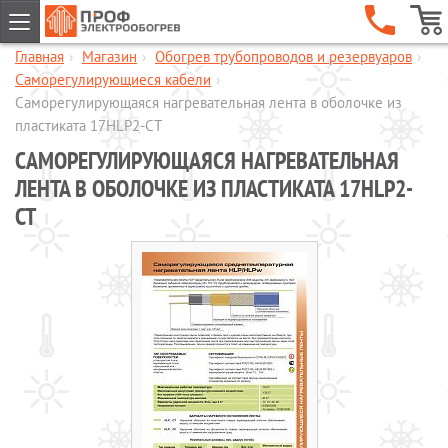
Главная
›
Магазин
›
Обогрев трубопроводов и резервуаров
›
ГЛАВНАЯ
Саморегулирующиеся кабели
›
КОМПАНИЯ
Cаморегулирующаяся нагревательная лента в оболочке из
пластиката 17HLP2-CT
УСЛУГИ
CАМОРЕГУЛИРУЮЩАЯСЯ НАГРЕВАТЕЛЬНАЯ
ОБЪЕКТЫ
ЛЕНТА В ОБОЛОЧКЕ ИЗ ПЛАСТИКАТА 17HLP2-
КАТАЛОГИ
CT
МАГАЗИН
Обогрев кровли и водостоков
Обогрев пандусов и ступеней
Обогрев трубопроводов и
резервуаров
Шкафы управления обогревом
Готовые комплекты для обогрева
водопровода
Обогрев бетона