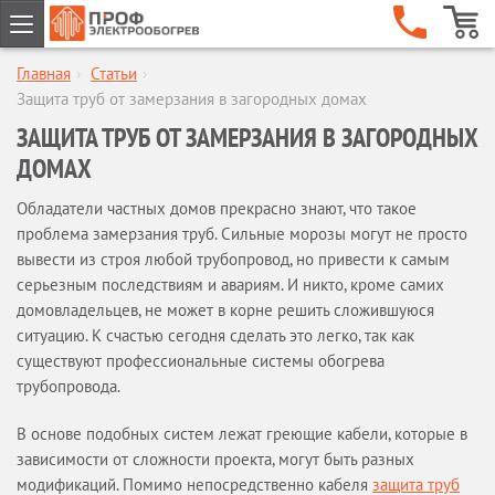
Главная
›
Статьи
›
ГЛАВНАЯ
Защита труб от замерзания в загородных домах
КОМПАНИЯ
ЗАЩИТА ТРУБ ОТ ЗАМЕРЗАНИЯ В ЗАГОРОДНЫХ
О компании
ДОМАХ
Наши клиенты
Сертификаты
Обладатели частных домов прекрасно знают, что такое
проблема замерзания труб. Сильные морозы могут не просто
Гарантии
вывести из строя любой трубопровод, но привести к самым
Сервисное обслуживание
серьезным последствиям и авариям. И никто, кроме самих
Новости
домовладельцев, не может в корне решить сложившуюся
Отзывы
ситуацию. К счастью сегодня сделать это легко, так как
существуют профессиональные системы обогрева
Бренды
трубопровода.
Статьи
Предложение партнерам
В основе подобных систем лежат греющие кабели, которые в
Опросные листы
зависимости от сложности проекта, могут быть разных
модификаций. Помимо непосредственно кабеля
Вакансии
защита труб