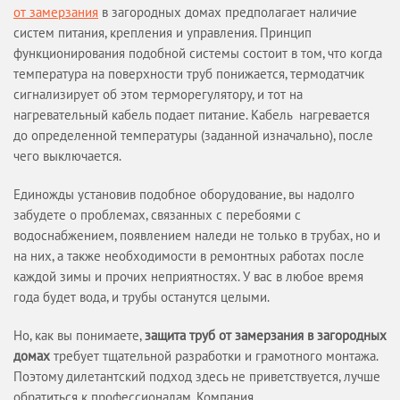
от замерзания
в загородных домах предполагает наличие
Вопрос-ответ
систем питания, крепления и управления. Принцип
УСЛУГИ
функционирования подобной системы состоит в том, что когда
ОБЪЕКТЫ
температура на поверхности труб понижается, термодатчик
сигнализирует об этом терморегулятору, и тот на
КАТАЛОГИ
нагревательный кабель подает питание. Кабель нагревается
МАГАЗИН
до определенной температуры (заданной изначально), после
чего выключается.
ОПЛАТА И ДОСТАВКА
КАЛЬКУЛЯТОР
Единожды установив подобное оборудование, вы надолго
КОНТАКТЫ
забудете о проблемах, связанных с перебоями с
водоснабжением, появлением наледи не только в трубах, но и
на них, а также необходимости в ремонтных работах после
каждой зимы и прочих неприятностях. У вас в любое время
года будет вода, и трубы останутся целыми.
Но, как вы понимаете,
защита труб от замерзания в загородных
домах
требует тщательной разработки и грамотного монтажа.
Поэтому дилетантский подход здесь не приветствуется, лучше
обратиться к профессионалам. Компания