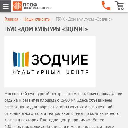
Главная
›
Наши клиенты
›
ГБУК «Дом культуры «Зодчие»
ГЛАВНАЯ
ГБУК «ДОМ КУЛЬТУРЫ «ЗОДЧИЕ»
КОМПАНИЯ
О компании
Наши клиенты
Сертификаты
Гарантии
Сервисное обслуживание
Новости
Отзывы
Бренды
Московский культурный центр — это масштабная площадка для
отдыха и развития площадью 2980 м². Здесь объединены
Статьи
возможности для творчества, образования и развлечений:
Предложение партнерам
от концертного зала и театральной сцены до компьютерного
Опросные листы
класса и лектория. Ежегодно центр принимает более
Вакансии
400 событий, включая фестивали и мастер-классы, а также