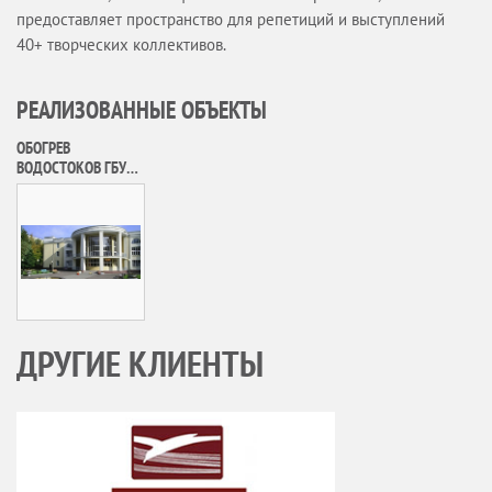
предоставляет пространство для репетиций и выступлений
Вопрос-ответ
40+ творческих коллективов.
УСЛУГИ
ОБЪЕКТЫ
РЕАЛИЗОВАННЫЕ ОБЪЕКТЫ
КАТАЛОГИ
ОБОГРЕВ
МАГАЗИН
ВОДОСТОКОВ ГБУК
«ДОМ КУЛЬТУРЫ
ОПЛАТА И ДОСТАВКА
«ЗОДЧИЕ»
КАЛЬКУЛЯТОР
КОНТАКТЫ
ДРУГИЕ КЛИЕНТЫ