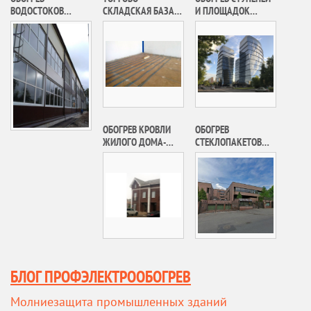
ВОДОСТОКОВ
СКЛАДСКАЯ БАЗА
И ПЛОЩАДОК
ЭНЕРГОЦЕНТРА
ХРАНЕНИЯ
БИЗНЕС-ЦЕНТРА
ЖИЛОГО
ПРОДУКТОВ
«ЛОТОС»
КОМПЛЕКСА
ПИТАНИЯ
«ЛУКИНО-ВАРИНО»
ОБОГРЕВ КРОВЛИ
ОБОГРЕВ
ЖИЛОГО ДОМА-
СТЕКЛОПАКЕТОВ
ТАУНХАУСА
РЕЗИДЕНЦИИ
ПОСОЛЬСТВА
ГОСУДАРСТВА
КУВЕЙТ В РФ
БЛОГ ПРОФЭЛЕКТРООБОГРЕВ
Молниезащита промышленных зданий