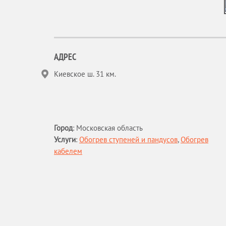
АДРЕС
Киевское ш. 31 км.
Город
:
Московская область
Услуги
:
Обогрев ступеней и пандусов
,
Обогрев
кабелем