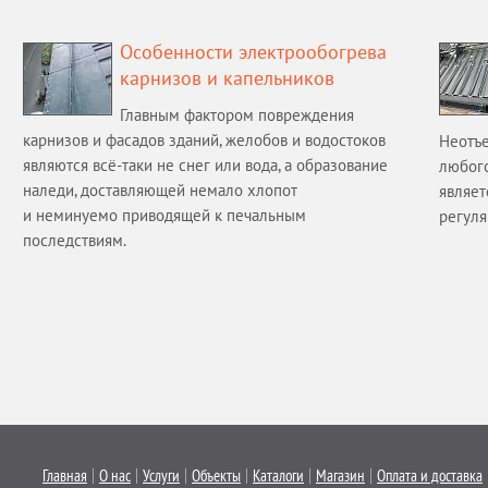
Особенности электрообогрева
карнизов и капельников
Главным фактором повреждения
карнизов и фасадов зданий, желобов и водостоков
Неотъе
являются всё-таки не снег или вода, а образование
любого
наледи, доставляющей немало хлопот
являет
и неминуемо приводящей к печальным
регуля
последствиям.
Главная
О нас
Услуги
Объекты
Каталоги
Магазин
Оплата и доставка