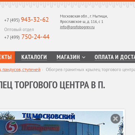
Московская обл., г. Мытищи,
943-32-62
+7 (495)
Ярославское ш, д. 116, с 1
info@profobogrev.ru
Оптовый отдел
750-24-44
+7 (499)
ЕКТЫ
КАТАЛОГИ
МАГАЗИН
ОПЛАТА И ДОСТ
 пандусов, ступеней
›
Обогрев гранитных крылец торгового центра
ЕЦ ТОРГОВОГО ЦЕНТРА В П.