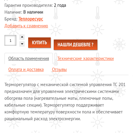
Гарантия производителя:
2 года
Системы обогрева пола
Наличие:
В наличии
Специальные кабели
Бренд:
Теплоресурс
Системы защиты от протечек воды
Добавить к сравнению
Обогрев морозильных камер
Обогрев грунта
КУПИТЬ
НАШЛИ ДЕШЕВЛЕ ?
Отопление и водоснабжение
ОПЛАТА И ДОСТАВКА
Область применения
Технические характеристики
КАЛЬКУЛЯТОР
Оплата и доставка
Отзывы
КОНТАКТЫ
Терморегулятор с механической системой управления ТС 201
предназначен для управления электрическими системами
обогрева пола (нагревательные маты, пленочные полы,
кабельные секции). Терморегулятор поддерживает
комфортную температуру поверхности пола и обеспечивает
рациональный расход электроэнергии.