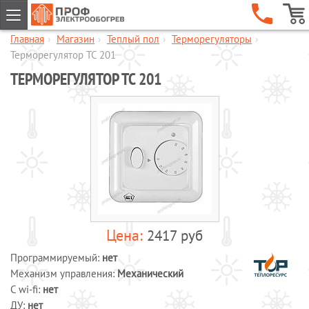
Главная
›
Магазин
›
Теплый пол
›
Терморегуляторы
›
ГЛАВНАЯ
Терморегулятор ТС 201
КОМПАНИЯ
ТЕРМОРЕГУЛЯТОР ТС 201
УСЛУГИ
ОБЪЕКТЫ
КАТАЛОГИ
МАГАЗИН
Обогрев кровли и водостоков
Обогрев пандусов и ступеней
Обогрев трубопроводов и
2417 руб
резервуаров
Шкафы управления обогревом
Программируемый:
нет
Готовые комплекты для обогрева
Механизм управления:
Механический
водопровода
C wi-fi:
нет
ДУ:
нет
Обогрев бетона