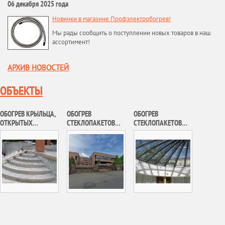
06 декабря 2025 года
Новинки в магазине Профэлектробогрев!
Мы рады сообщить о поступлении новых товаров в наш
ассортимент!
АРХИВ НОВОСТЕЙ
ОБЪЕКТЫ
ОБОГРЕВ КРЫЛЬЦА,
ОБОГРЕВ
ОБОГРЕВ
ОТКРЫТЫХ
СТЕКЛОПАКЕТОВ
СТЕКЛОПАКЕТОВ
ПЛОЩАДОК
РЕЗИДЕНЦИИ
РЕЗИДЕНЦИИ
И ЛЕСТНИЦЫ
ПОСОЛЬСТВА
ВРЕМЕННОГО
ИНДИВИДУАЛЬНОГО
ГОСУДАРСТВА
ПРЕБЫВАНИЯ ГЛАВ
ДОМ В П.
КУВЕЙТ В РФ
ИНОСТРАННЫХ
НИКОЛЬСКО-
ДЕЛЕГАЦИЙ
АРХАНГЕЛЬСКИЙ
ОБЪЕКТА
«РЕСТАВРАЦИЯ И
ПРИСПОСОБЛЕНИЕ
ЗДАНИЙ ДОМА №14
СТР.1 И 2 ПО УЛ.
ВОЗДВИЖЕНКА, Г.