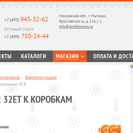
Московская обл., г. Мытищи,
943-32-62
+7 (495)
Ярославское ш, д. 116, с 1
info@profobogrev.ru
Оптовый отдел
750-24-44
+7 (499)
ЕКТЫ
КАТАЛОГИ
МАГАЗИН
ОПЛАТА И ДОСТ
зервуаров
›
Комплектующие
›
ительным УСК
 32ЕТ К КОРОБКАМ
ичии