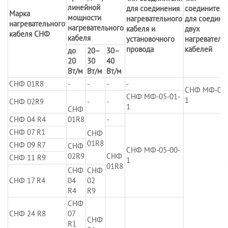
линейной
для соединения
соединителя
Марка
мощности
нагревательного
для соедине
нагревательного
нагревательного
кабеля и
двух
кабеля СНФ
кабеля
установочного
нагреватель
провода
кабелей
до
20–
30–
20
30
40
Вт/м
Вт/м
Вт/м
СНФ 01R8
-
-
-
-
СНФ МФ-05-
СНФ МФ-05-01-
1
СНФ 02R9
-
-
1
СНФ
СНФ 04 R4
01R8
-
СНФ 07 R1
СНФ
01R8
СНФ 09 R7
СНФ
СНФ МФ-05-00-
02R9
СНФ
СНФ 11 R9
1
01R8
СНФ
СНФ
СНФ 17 R4
04
02
R4
R9
СНФ
СНФ 24 R8
07
СНФ
R1