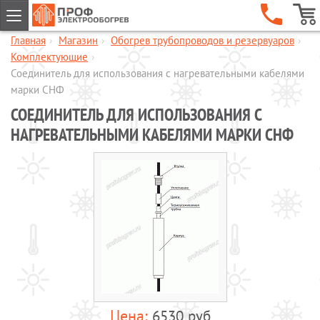
Главная
›
Магазин
›
Обогрев трубопроводов и резервуаров
›
ГЛАВНАЯ
Комплектующие
›
КОМПАНИЯ
Соединитель для использования с нагревательными кабелями
марки СНФ
УСЛУГИ
СОЕДИНИТЕЛЬ ДЛЯ ИСПОЛЬЗОВАНИЯ С
ОБЪЕКТЫ
НАГРЕВАТЕЛЬНЫМИ КАБЕЛЯМИ МАРКИ СНФ
КАТАЛОГИ
МАГАЗИН
Обогрев кровли и водостоков
Обогрев пандусов и ступеней
Обогрев трубопроводов и
резервуаров
Шкафы управления обогревом
Готовые комплекты для обогрева
водопровода
6530 руб
Обогрев бетона