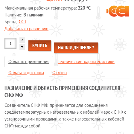
Максимальная рабочая температура:
Системы обогрева пола
220 °C
Наличие:
В наличии
Специальные кабели
Бренд:
ССТ
Системы защиты от протечек воды
Добавить к сравнению
Обогрев морозильных камер
Обогрев грунта
КУПИТЬ
НАШЛИ ДЕШЕВЛЕ ?
Отопление и водоснабжение
ОПЛАТА И ДОСТАВКА
Область применения
Технические характеристики
КАЛЬКУЛЯТОР
Оплата и доставка
Отзывы
КОНТАКТЫ
НАЗНАЧЕНИЕ И ОБЛАСТЬ ПРИМЕНЕНИЯ СОЕДИНИТЕЛЯ
СНФ МФ
Соединитель СНФ МФ применяется для соединения
среднетемпературных нагревательных кабелей марок СНФ с
установочными проводами, а также нагревательных кабелей
СНФ между собой.