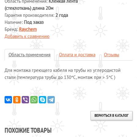
Область применения:
Клейкая лента
(стеклоткань) длина 20м
Системы обогрева пола
Гарантия производителя:
2 года
Специальные кабели
Наличие:
Под заказ
Системы защиты от протечек воды
Бренд:
Raychem
Обогрев морозильных камер
Добавить к сравнению
Обогрев грунта
Отопление и водоснабжение
Область применения
Оплата и доставка
Отзывы
ОПЛАТА И ДОСТАВКА
КАЛЬКУЛЯТОР
Для монтажа греющего кабеля на трубы из углеродистой
стали (температура трубы до 130°C, монтаж при > 5°C )
КОНТАКТЫ
ВЕРНУТЬСЯ В КАТАЛОГ
ПОХОЖИЕ ТОВАРЫ