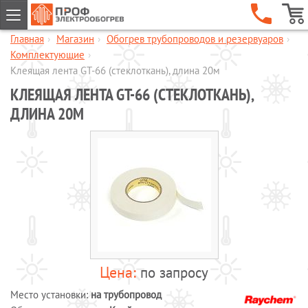
Главная
›
Магазин
›
Обогрев трубопроводов и резервуаров
›
ГЛАВНАЯ
Комплектующие
›
КОМПАНИЯ
Клеящая лента GT-66 (стеклоткань), длина 20м
КЛЕЯЩАЯ ЛЕНТА GT-66 (СТЕКЛОТКАНЬ),
УСЛУГИ
ДЛИНА 20М
ОБЪЕКТЫ
КАТАЛОГИ
МАГАЗИН
Обогрев кровли и водостоков
Обогрев пандусов и ступеней
Обогрев трубопроводов и
резервуаров
Шкафы управления обогревом
по запросу
Готовые комплекты для обогрева
водопровода
Место установки:
на трубопровод
Обогрев бетона