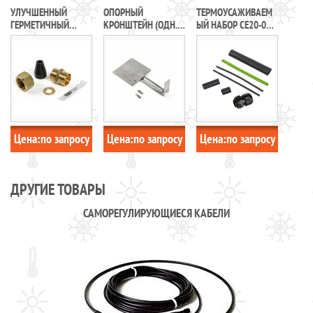
УЛУЧШЕННЫЙ
ОПОРНЫЙ
ТЕРМОУСАЖИВАЕМ
ГЕРМЕТИЧНЫЙ
КРОНШТЕЙН (ОДН.)
ЫЙ НАБОР СE20-01
ВВОД ETL-GLAND-01
ИЗ НЕРЖАВЕЮЩЕЙ
ДЛЯ ПОДКЛЮЧЕНИЯ
СТАЛИ ДЛЯ
ГРЕЮЩЕГО КАБЕЛЯ
СОЕДИНИТЕЛЬНОЙ
К КОРОБКЕ
КОРОБКИ JB16-02
JB-SB-08
Цена:
по запросу
Цена:
по запросу
Цена:
по запросу
ДРУГИЕ ТОВАРЫ
САМОРЕГУЛИРУЮЩИЕСЯ КАБЕЛИ