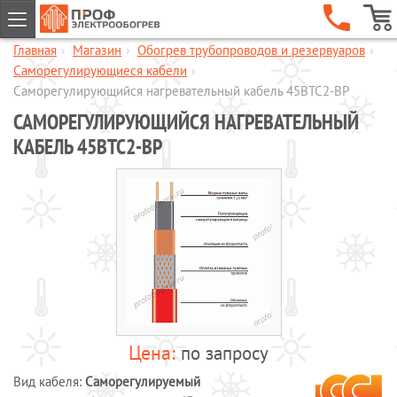
Главная
›
Магазин
›
Обогрев трубопроводов и резервуаров
›
ГЛАВНАЯ
Саморегулирующиеся кабели
›
КОМПАНИЯ
Саморегулирующийся нагревательный кабель 45ВТС2-ВP
САМОРЕГУЛИРУЮЩИЙСЯ НАГРЕВАТЕЛЬНЫЙ
УСЛУГИ
КАБЕЛЬ 45ВТС2-ВP
ОБЪЕКТЫ
КАТАЛОГИ
МАГАЗИН
Обогрев кровли и водостоков
Обогрев пандусов и ступеней
Обогрев трубопроводов и
резервуаров
Шкафы управления обогревом
Готовые комплекты для обогрева
по запросу
водопровода
Вид кабеля:
Саморегулируемый
Обогрев бетона