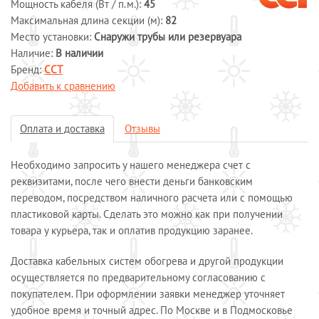
Мощность кабеля (Вт / п.м.):
45
Системы обогрева пола
Максимальная длина секции (м):
82
Место установки:
Снаружи трубы или резервуара
Специальные кабели
Наличие:
В наличии
Системы защиты от протечек воды
Бренд:
ССТ
Обогрев морозильных камер
Добавить к сравнению
Обогрев грунта
Отопление и водоснабжение
Оплата и доставка
Отзывы
ОПЛАТА И ДОСТАВКА
КАЛЬКУЛЯТОР
Необходимо запросить у нашего менеджера счет с
реквизитами, после чего внести деньги банковским
КОНТАКТЫ
переводом, посредством наличного расчета или с помощью
пластиковой карты. Сделать это можно как при получении
товара у курьера, так и оплатив продукцию заранее.
Доставка кабельных систем обогрева и другой продукции
осуществляется по предварительному согласованию с
покупателем. При оформлении заявки менеджер уточняет
удобное время и точный адрес. По Москве и в Подмосковье