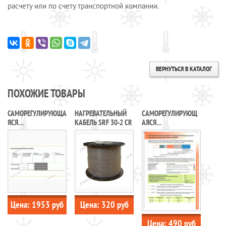
расчету или по счету транспортной компании.
ВЕРНУТЬСЯ В КАТАЛОГ
ПОХОЖИЕ ТОВАРЫ
САМОРЕГУЛИРУЮЩА
НАГРЕВАТЕЛЬНЫЙ
CАМОРЕГУЛИРУЮЩ
ЯСЯ
КАБЕЛЬ SRF 30-2 CR
АЯСЯ
ЭЛЕКТРИЧЕСКАЯ
НАГРЕВАТЕЛЬНАЯ
НАГРЕВАТЕЛЬНАЯ
ЛЕНТА В ОБОЛОЧКЕ
ЛЕНТА VC
ИЗ ПЛАСТИКАТА
31HLR2-CT
Цена:
1953
руб
Цена:
320
руб
Цена:
490
руб