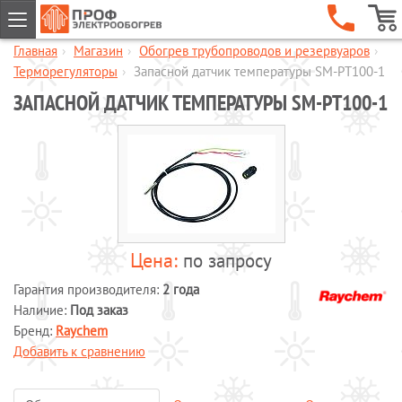
Главная
›
Магазин
›
Обогрев трубопроводов и резервуаров
›
ГЛАВНАЯ
Терморегуляторы
›
Запасной датчик температуры SM-PT100-1
КОМПАНИЯ
ЗАПАСНОЙ ДАТЧИК ТЕМПЕРАТУРЫ SM-PT100-1
УСЛУГИ
ОБЪЕКТЫ
КАТАЛОГИ
МАГАЗИН
Обогрев кровли и водостоков
Обогрев пандусов и ступеней
по запросу
Обогрев трубопроводов и
Гарантия производителя:
2 года
резервуаров
Наличие:
Под заказ
Шкафы управления обогревом
Бренд:
Raychem
Добавить к сравнению
Готовые комплекты для обогрева
водопровода
Обогрев бетона