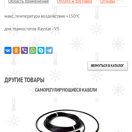
Область применения
Оплата и доставка
Отзывы
Системы обогрева пола
макс. температура воздействия +150°С
Специальные кабели
Системы защиты от протечек воды
для термостатов Raystat - V5
Обогрев морозильных камер
Обогрев грунта
Отопление и водоснабжение
ОПЛАТА И ДОСТАВКА
ВЕРНУТЬСЯ В КАТАЛОГ
КАЛЬКУЛЯТОР
КОНТАКТЫ
ДРУГИЕ ТОВАРЫ
САМОРЕГУЛИРУЮЩИЕСЯ КАБЕЛИ