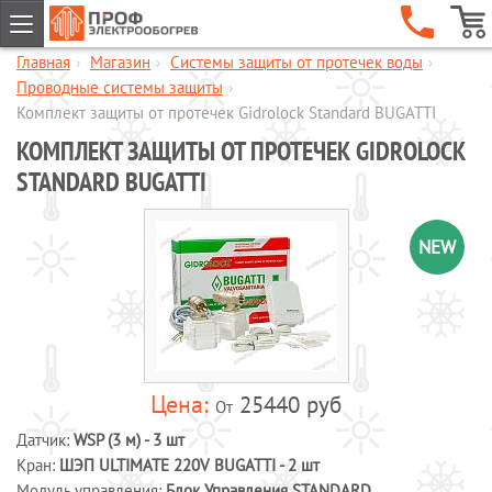
Главная
›
Магазин
›
Системы защиты от протечек воды
›
ГЛАВНАЯ
Проводные системы защиты
›
КОМПАНИЯ
Комплект защиты от протечек Gidrоlock Standard BUGATTI
КОМПЛЕКТ ЗАЩИТЫ ОТ ПРОТЕЧЕК GIDRОLOCK
УСЛУГИ
STANDARD BUGATTI
ОБЪЕКТЫ
КАТАЛОГИ
NEW
МАГАЗИН
Обогрев кровли и водостоков
Обогрев пандусов и ступеней
Обогрев трубопроводов и
резервуаров
25440 руб
Шкафы управления обогревом
От
Готовые комплекты для обогрева
Датчик:
WSP (3 м) - 3 шт
водопровода
Кран:
ШЭП ULTIMATE 220V BUGATTI - 2 шт
Модуль управления:
Обогрев бетона
Блок Управления STANDARD