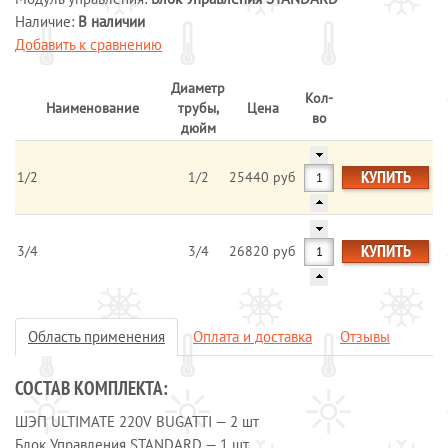
Наличие:
В наличии
Системы обогрева пола
Добавить к сравнению
Специальные кабели
Системы защиты от протечек воды
Диаметр
Кол-
Наименование
трубы,
Цена
Обогрев морозильных камер
во
дюйм
Обогрев грунта
Отопление и водоснабжение
КУПИТЬ
1/2
1/2
25440 руб
ОПЛАТА И ДОСТАВКА
КАЛЬКУЛЯТОР
КУПИТЬ
3/4
3/4
26820 руб
КОНТАКТЫ
Область применения
Оплата и доставка
Отзывы
СОСТАВ КОМПЛЕКТА:
ШЭП ULTIMATE 220V BUGATTI — 2 шт
Блок Управления STANDARD — 1 шт