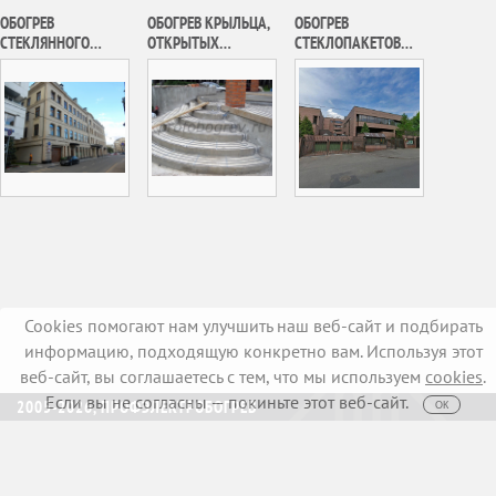
ОБОГРЕВ
ОБОГРЕВ КРЫЛЬЦА,
ОБОГРЕВ
СТЕКЛЯННОГО
ОТКРЫТЫХ
СТЕКЛОПАКЕТОВ
КОЗЫРЬКА
ПЛОЩАДОК
РЕЗИДЕНЦИИ
ПАРАДНОГО
И ЛЕСТНИЦЫ
ПОСОЛЬСТВА
ПОДЪЕЗДА
ИНДИВИДУАЛЬНОГО
ГОСУДАРСТВА
АДМИНИСТРАТИВНО
ДОМ В П.
КУВЕЙТ В РФ
ГО ЗДАНИЯ Г.
НИКОЛЬСКО-
МОСКВА
АРХАНГЕЛЬСКИЙ
Cookies помогают нам улучшить наш веб-сайт и подбирать
информацию, подходящую конкретно вам. Используя этот
веб-сайт, вы соглашаетесь с тем, что мы используем
cookies
.
Если вы не согласны — покиньте этот веб-сайт.
2005-2026, ПРОФЭЛЕКТРОБОГРЕВ
ОК
Создание сайтов
Iris Digital
Пользовательское соглашение