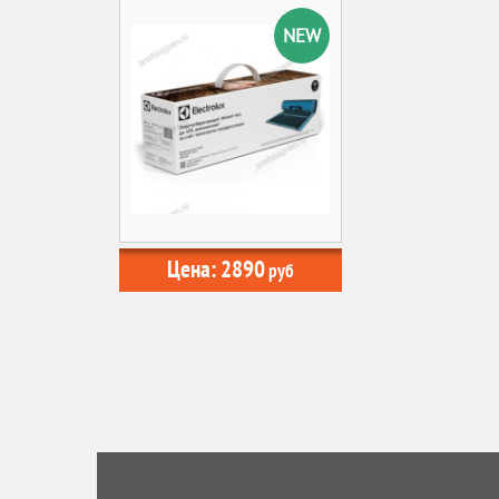
ELECTROLUX ETSS
NEW
Цена:
2890
руб