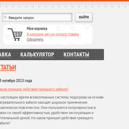
Моя корзина
В корзине нет ни одного товара
Оформить
АВКА
КАЛЬКУЛЯТОР
КОНТАКТЫ
СТАТЬИ
3 октября 2013 года
аков принцип действия греющего кабеля?
 настоящее время всевозможные системы подогрева на основе
агревательного кабеля находят широкое применение
рактически повсеместно. Они пользуются популярностью в
вязи со своей эффективностью, удобством эксплуатации и
птимальной ценой. Но каков принцип действия греющего
абеля?