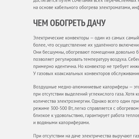
достигается путём сочетания всех перечисленных
на основе кабельного обогрева электроматами, ин
ЧЕМ ОБОГРЕТЬ ДАЧУ
Электрические конвекторы — один из самых самый
более, что осуществление их удалённого включения
Они бесшумны, обогревают помещения довольно бы
позволяет регулировать температуру воздуха. Себ
примерно идентична. Но конвектор не требует инж
У газовых коаксиальных конвекторов обслуживани
Воздушные медно-алюминиевые калориферы — это пр
при отсутствии выделений углекислого газа. Хотя 
количества электроэнергии. Однако всего один пр
режиме 300-500 Вт, легко справляется с обогрево
близкое к удовольствию, гарантирует работа тепло
и водяными калориферами.
При отсутствии на даче электричества выручают г