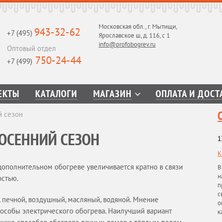
Московская обл., г. Мытищи,
943-32-62
+7 (495)
Ярославское ш, д. 116, с 1
info@profobogrev.ru
Оптовый отдел
750-24-44
+7 (499)
ЕКТЫ
КАТАЛОГИ
МАГАЗИН
ОПЛАТА И ДОСТ
й сезон
-ОСЕННИЙ СЕЗОН
1
К
дополнительном обогреве увеличивается кратно в связи
В
н
остью.
п
с
, печной, воздушный, масляный, водяной. Мнение
о
особы электрического обогрева. Наилучший вариант
к