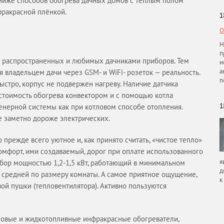
 ниже способов обогрева дачных домов с тёплым полом
фракрасной плёнкой.
1
О
Н
п
 распространенных и любимых дачниками приборов. Тем
и
а
 владельцем дачи через GSM- и WiFi- розеток — реальность.
п
стро, корпус не подвержен нагреву. Наличие датчика
естоимость обогрева конвектором и с помощью котла
1
енерной системы как при котловом способе отопления.
е заметно дороже электрических.
ежде всего уютное и, как принято считать, «чистое тепло»
комфорт, ими создаваемый, дорог при оплате использованного
я
ибор мощностью 1,2-1,5 кВт, работающий в минимальном
д
м средней по размеру комнаты. А самое приятное ощущение,
к
вой пушки (тепловентилятора). Активно пользуются
азовые и жидкотопливные инфракрасные обогреватели,