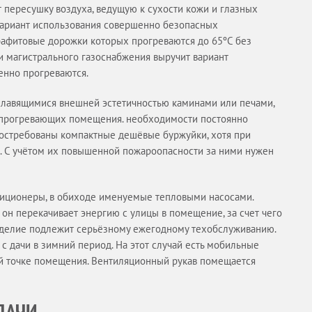
пересушку воздуха, ведущую к сухости кожи и глазных
 вариант использования совершенно безопасных
рафитовые дорожки которых прогреваются до 65ºС без
ии магистрального газоснабжения выручит вариант
енно прогреваются.
славящимися внешней эстетичностью каминами или печами,
о прогревающих помещения. необходимости постоянно
востребованы компактные дешёвые буржуйки, хотя при
з. С учётом их повышенной пожароопасности за ними нужен
диционеры, в обиходе именуемые тепловыми насосами.
 он перекачивает энергию с улицы в помещение, за счет чего
зделие подлежит серьёзному ежегодному техобслуживанию.
с дачи в зимний период. На этот случай есть мобильные
 точке помещения. Вентиляционный рукав помещается
ДАЧИ