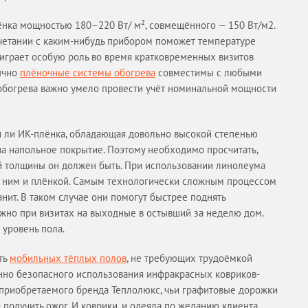
лёнка мощностью 180–220 Вт/ м², совмещённого — 150 Вт/м2.
очетании с каким-нибудь прибором поможет температуре
играет особую роль во время кратковременных визитов
ычно
плёночные системы обогрева
совместимы с любыми
обогрева важно умело провести учёт номинальной мощности
тся ли ИК-плёнка, обладающая довольно высокой степенью
на напольное покрытие. Поэтому необходимо просчитать,
кой толщины он должен быть. При использовании линолеума
 ним и плёнкой. Самым технологически сложным процессом
нит. В таком случае они помогут быстрее поднять
ажно при визитах на выходные в остывший за неделю дом.
 уровень пола.
ть
мобильных тёплых полов
, не требующих трудоёмкой
енно безопасного использования инфракрасных ковриков-
 приобретаемого бренда Теплолюкс, чьи графитовые дорожки
 получить ожог. И коврики, и одеяла по желанию клиента