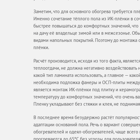
Заметим, что для основного обогрева требуется п
Именно сочетание тёплого пола из ИК-плёнки в с
быстрее повышаться до комфортных значений, что 
на дачу её владельце зимой или в межсезонье. Об
видами напольных покрытий. Поэтому до монтажа 
плёнки.
Расчёт производится, исходя из того факта, являе
теплоотдачи, не должна негативно воздействовать 
какой тип ламината использовать, а главное — ка
необходима подложка фанеры и ОСП-плиты между
является монтаж ИК-плёнки под плитку и керамогра
температуру до комфортных значений, что очень в
Пленку укладывают без стяжки и клея, не поднимая
В последнее время безудержно растёт популярнос
адаптации оснований пола. Речь о вариант соверш
обогревателей и одеял-обогревателей, чаще всего
прогреваются до 65ºС без угрозы для пользователя