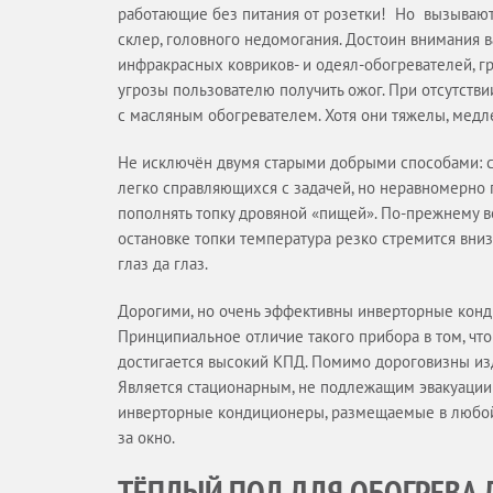
работающие без питания от розетки! Но вызывают 
склер, головного недомогания. Достоин внимания
инфракрасных ковриков- и одеял-обогревателей, г
угрозы пользователю получить ожог. При отсутств
с масляным обогревателем. Хотя они тяжелы, медл
Не исключён двумя старыми добрыми способами: 
легко справляющихся с задачей, но неравномерн
пополнять топку дровяной «пищей». По-прежнему 
остановке топки температура резко стремится вни
глаз да глаз.
Дорогими, но очень эффективны инверторные кон
Принципиальное отличие такого прибора в том, что
достигается высокий КПД. Помимо дороговизны и
Является стационарным, не подлежащим эвакуации 
инверторные кондиционеры, размещаемые в любой
за окно.
ТЁПЛЫЙ ПОЛ ДЛЯ ОБОГРЕВА 