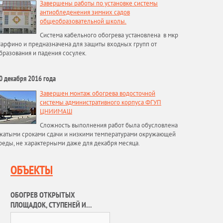
Завершены работы по установке системы
антиобледенения зимних садов
общеобразовательной школы.
Система кабельного обогрева установлена в мкр
арфино и предназначена для защиты входных групп от
бразования и падения сосулек.
0 декабря 2016 года
Завершен монтаж обогрева водосточной
системы административного корпуса ФГУП
ЦНИИМАШ
Сложность выполнения работ была обусловлена
жатыми сроками сдачи и низкими температурами окружающей
реды, не характерными даже для декабря месяца.
ОБЪЕКТЫ
ОБОГРЕВ ОТКРЫТЫХ
ПЛОЩАДОК, СТУПЕНЕЙ И
ПАНДУСОВ МУЗЕЙНЫЙ ПАРКА.