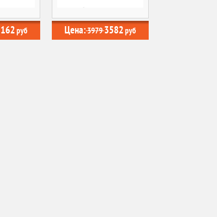
5162
Цена:
3582
руб
3979
руб