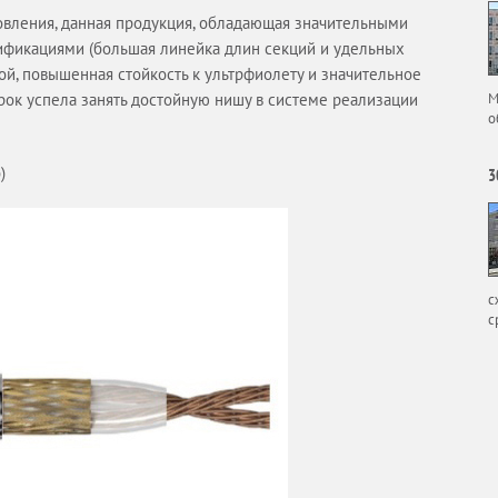
овления, данная продукция, обладающая значительными
фикациями (большая линейка длин секций и удельных
ой, повышенная стойкость к ультрфиолету и значительное
рок успела занять достойную нишу в системе реализации
М
о
)
3
с
с