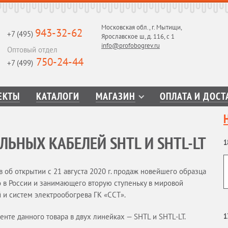
Московская обл., г. Мытищи,
943-32-62
+7 (495)
Ярославское ш, д. 116, с 1
info@profobogrev.ru
Оптовый отдел
750-24-44
+7 (499)
ЕКТЫ
КАТАЛОГИ
МАГАЗИН
ОПЛАТА И ДОСТ
ЛЬНЫХ КАБЕЛЕЙ SHTL И SHTL-LT
1
б открытии с 21 августа 2020 г. продаж новейшего образца
 в России и занимающего вторую ступеньку в мировой
 и систем электрообогрева ГК «ССТ».
1
нте данного товара в двух линейках — SHTL и SHTL-LT.