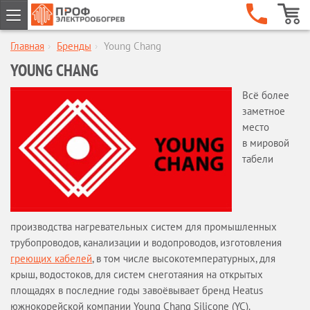
Главная
›
Бренды
›
Young Chang
ГЛАВНАЯ
YOUNG CHANG
КОМПАНИЯ
О компании
Всё более
Наши клиенты
заметное
место
Сертификаты
в мировой
Гарантии
табели
Сервисное обслуживание
Новости
Отзывы
Бренды
производства нагревательных систем для промышленных
трубопроводов, канализации и водопроводов, изготовления
Статьи
греющих кабелей
, в том числе высокотемпературных, для
Предложение партнерам
крыш, водостоков, для систем снеготаяния на открытых
Опросные листы
площадях в последние годы завоёвывает бренд Heatus
Вакансии
южнокорейской компании Young Chang Silicone (YC).