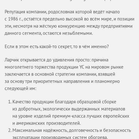
Вопрос-ответ
Репутация компании, родословная которой ведёт начало
УСЛУГИ
с 1986 г., остаётся предельно высокой во всём мире, и позиции
ОБЪЕКТЫ
эти, несмотря на жёсткую конкуренцию между предприятиями
данного сегмента, остаются незыблемыми.
КАТАЛОГИ
МАГАЗИН
Если в этом есть какой-то секрет, то в чём именно?
ОПЛАТА И ДОСТАВКА
Ларчик открывается до удивления просто: причина
КАЛЬКУЛЯТОР
многолетнего торжества продукции YC на мировом рынке
заключается в основной стратегии компании, взявшей
КОНТАКТЫ
за основу три приоритетных направления и планомерно
следующей им:
Качество продукции благодаря образцовой сборке
из добротных, экологически выдержанных материалов
на уровне изделий премиум-класса лучших европейских
и американских производителей.
Максимальная надёжность, долговечность и безопасность
эксплуатации производимых систем обогрева.