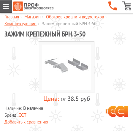
Главная
›
Магазин
›
Обогрев кровли и водостоков
›
ГЛАВНАЯ
Комплектующие
›
Зажим крепежный БРН.3-50
КОМПАНИЯ
ЗАЖИМ КРЕПЕЖНЫЙ БРН.3-50
УСЛУГИ
ОБЪЕКТЫ
КАТАЛОГИ
МАГАЗИН
Обогрев кровли и водостоков
Обогрев пандусов и ступеней
Обогрев трубопроводов и
38.5 руб
От
резервуаров
Наличие:
В наличии
Шкафы управления обогревом
Бренд:
ССТ
Готовые комплекты для обогрева
Добавить к сравнению
водопровода
Обогрев бетона