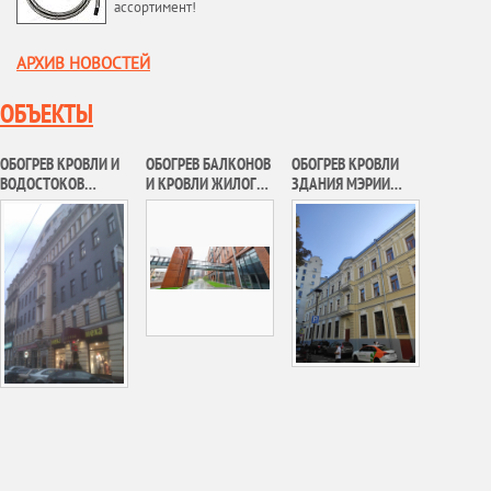
ассортимент!
АРХИВ НОВОСТЕЙ
ОБЪЕКТЫ
ОБОГРЕВ КРОВЛИ И
ОБОГРЕВ БАЛКОНОВ
ОБОГРЕВ КРОВЛИ
ВОДОСТОКОВ
И КРОВЛИ ЖИЛОГО
ЗДАНИЯ МЭРИИ
АДМИНИСТРАТИВНО
КОМПЛЕКСА
МОСКВЫ
ГО ЗДАНИЯ Г.
«САДОВЫЕ
МОСКВА
КВАРТАЛЫ»