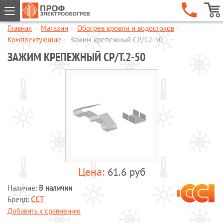
Главная
›
Магазин
›
Обогрев кровли и водостоков
›
ГЛАВНАЯ
Комплектующие
›
Зажим крепежный СР/Т.2-50
КОМПАНИЯ
ЗАЖИМ КРЕПЕЖНЫЙ СР/Т.2-50
УСЛУГИ
ОБЪЕКТЫ
КАТАЛОГИ
МАГАЗИН
Обогрев кровли и водостоков
Обогрев пандусов и ступеней
Обогрев трубопроводов и
резервуаров
61.6 руб
Шкафы управления обогревом
Наличие:
В наличии
Готовые комплекты для обогрева
Бренд:
ССТ
водопровода
Добавить к сравнению
Обогрев бетона