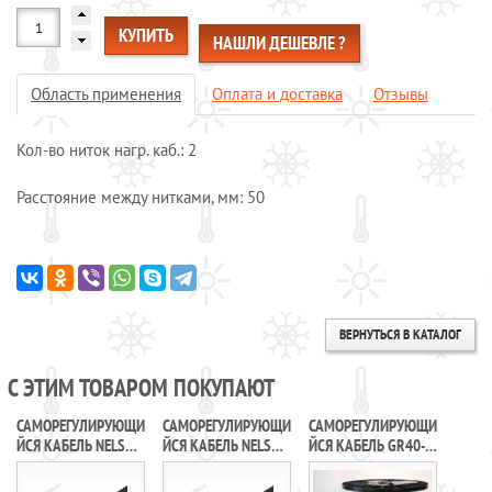
Системы обогрева пола
КУПИТЬ
НАШЛИ ДЕШЕВЛЕ ?
Специальные кабели
Системы защиты от протечек воды
Область применения
Оплата и доставка
Отзывы
Обогрев морозильных камер
Кол-во ниток нагр. каб.: 2
Обогрев грунта
Отопление и водоснабжение
Расстояние между нитками, мм: 50
ОПЛАТА И ДОСТАВКА
КАЛЬКУЛЯТОР
КОНТАКТЫ
ВЕРНУТЬСЯ В КАТАЛОГ
С ЭТИМ ТОВАРОМ ПОКУПАЮТ
САМОРЕГУЛИРУЮЩИ
САМОРЕГУЛИРУЮЩИ
САМОРЕГУЛИРУЮЩИ
ЙСЯ КАБЕЛЬ NELSON
ЙСЯ КАБЕЛЬ NELSON
ЙСЯ КАБЕЛЬ GR40-
LIMITRACE LT 210-JT
LIMITRACE SLT2-JT
2CR KOREA