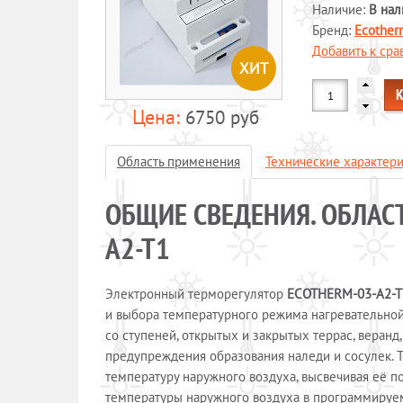
Наличие:
В нал
Бренд:
Ecother
Добавить к ср
ХИТ
6750 руб
Область применения
Технические характер
ОБЩИЕ СВЕДЕНИЯ. ОБЛАС
А2-Т1
Электронный терморегулятор
ECOTHERM-03-А2-
и выбора температурного режима нагревательной
со ступеней, открытых и закрытых террас, веранд
предупреждения образования наледи и сосулек. 
температуру наружного воздуха, высвечивая её п
температуры наружного воздуха в программируем