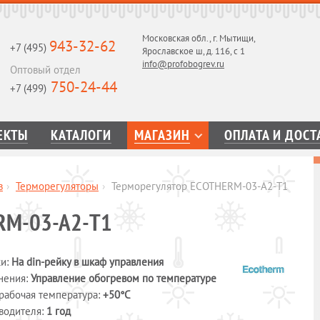
Московская обл., г. Мытищи,
943-32-62
+7 (495)
Ярославское ш, д. 116, с 1
info@profobogrev.ru
Оптовый отдел
750-24-44
+7 (499)
ЕКТЫ
КАТАЛОГИ
МАГАЗИН
ОПЛАТА И ДОСТ
в
›
Терморегуляторы
›
Терморегулятор ECOTHERM-03-A2-Т1
RM-03-A2-Т1
ки:
На din-рейку в шкаф управления
нения:
Управление обогревом по температуре
рабочая температура:
+50°С
зводителя:
1 год