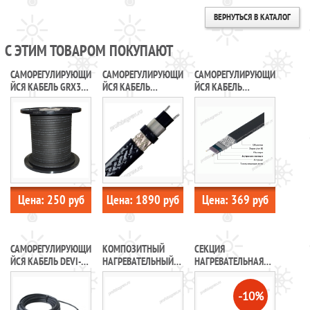
ВЕРНУТЬСЯ В КАТАЛОГ
С ЭТИМ ТОВАРОМ ПОКУПАЮТ
САМОРЕГУЛИРУЮЩИ
САМОРЕГУЛИРУЮЩИ
САМОРЕГУЛИРУЮЩИ
ЙСЯ КАБЕЛЬ GRX30-
ЙСЯ КАБЕЛЬ
ЙСЯ КАБЕЛЬ
2CR (UV) DECKER
THERMON RGS-2-PU
FREEZSTOP
Цена:
250
руб
Цена:
1890
руб
Цена:
369
руб
САМОРЕГУЛИРУЮЩИ
КОМПОЗИТНЫЙ
СЕКЦИЯ
ЙСЯ КАБЕЛЬ DEVI-
НАГРЕВАТЕЛЬНЫЙ
НАГРЕВАТЕЛЬНАЯ
ICEGUARD 18
КАБЕЛЬ YSM2
КАБЕЛЬНАЯ 20SHTL-
LT
-10%