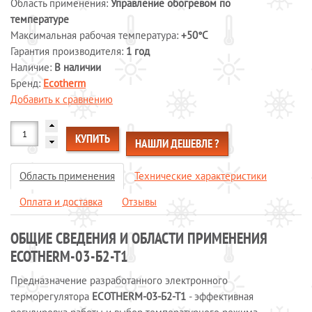
Область применения:
Управление обогревом по
Системы обогрева пола
температуре
Максимальная рабочая температура:
+50°С
Специальные кабели
Гарантия производителя:
1 год
Системы защиты от протечек воды
Наличие:
В наличии
Обогрев морозильных камер
Бренд:
Ecotherm
Обогрев грунта
Добавить к сравнению
Отопление и водоснабжение
ОПЛАТА И ДОСТАВКА
КУПИТЬ
НАШЛИ ДЕШЕВЛЕ ?
КАЛЬКУЛЯТОР
Область применения
Технические характеристики
КОНТАКТЫ
Оплата и доставка
Отзывы
ОБЩИЕ СВЕДЕНИЯ И ОБЛАСТИ ПРИМЕНЕНИЯ
ECOTHERM-03-Б2-Т1
Предназначение разработанного электронного
терморегулятора
ECOTHERM-03-Б2-Т1
- эффективная