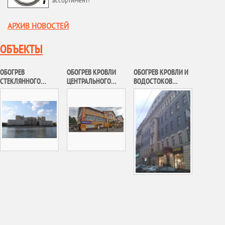
ассортимент!
АРХИВ НОВОСТЕЙ
ОБЪЕКТЫ
ОБОГРЕВ
ОБОГРЕВ КРОВЛИ
ОБОГРЕВ КРОВЛИ И
СТЕКЛЯННОГО
ЦЕНТРАЛЬНОГО
ВОДОСТОКОВ
АТРИУМА
ТОРГОВОГО ЦЕНТРА
АДМИНИСТРАТИВНО
КОМПЛЕКСА №3 НА
В Г. ХОТЬКОВО
ГО ЗДАНИЯ Г.
ФРУНЗЕНСКОЙ
МОСКВА
НАБЕРЕЖНОЙ