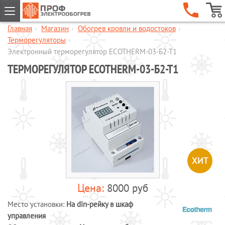
Главная
›
Магазин
›
Обогрев кровли и водостоков
›
ГЛАВНАЯ
Терморегуляторы
›
КОМПАНИЯ
Электронный терморегулятор ECOTHERM-03-Б2-Т1
ТЕРМОРЕГУЛЯТОР ECOTHERM-03-Б2-Т1
УСЛУГИ
ОБЪЕКТЫ
КАТАЛОГИ
МАГАЗИН
Обогрев кровли и водостоков
Обогрев пандусов и ступеней
Обогрев трубопроводов и
ХИТ
резервуаров
Шкафы управления обогревом
8000 руб
Готовые комплекты для обогрева
Место установки:
На din-рейку в шкаф
водопровода
управления
Обогрев бетона