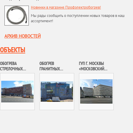
Новинки в магазине Профэлектробогрев!
Мы рады сообщить о поступлении новых товаров в наш
ассортимент!
АРХИВ НОВОСТЕЙ
ОБЪЕКТЫ
ОБОГРЕВА
ОБОГРЕВ
ГУП Г. МОСКВЫ
СТРЕЛОЧНЫХ
ГРАНИТНЫХ
«МОСКОВСКИЙ
ПЕРЕВОДОВ ФГУП
КРЫЛЕЦ ТОРГОВОГО
МЕТРОПОЛИТЕН»
«МОСГОРТРАНС» Г.
ЦЕНТРА В П.
МОСКВЫ
МОСКОВСКИЙ