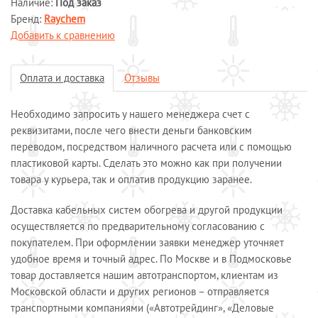
Наличие:
Под заказ
Бренд:
Системы обогрева пола
Raychem
Добавить к сравнению
Специальные кабели
Системы защиты от протечек воды
Оплата и доставка
Отзывы
Обогрев морозильных камер
Обогрев грунта
Необходимо запросить у нашего менеджера счет с
Отопление и водоснабжение
реквизитами, после чего внести деньги банковским
ОПЛАТА И ДОСТАВКА
переводом, посредством наличного расчета или с помощью
КАЛЬКУЛЯТОР
пластиковой карты. Сделать это можно как при получении
товара у курьера, так и оплатив продукцию заранее.
КОНТАКТЫ
Доставка кабельных систем обогрева и другой продукции
осуществляется по предварительному согласованию с
покупателем. При оформлении заявки менеджер уточняет
удобное время и точный адрес. По Москве и в Подмосковье
товар доставляется нашим автотранспортом, клиентам из
Московской области и других регионов – отправляется
транспортными компаниями («Автотрейдинг», «Деловые