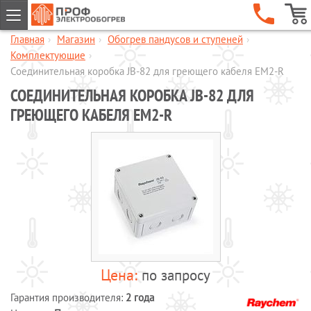
Главная
›
Магазин
›
Обогрев пандусов и ступеней
›
ГЛАВНАЯ
Комплектующие
›
КОМПАНИЯ
Соединительная коробка JB-82 для греющего кабеля EM2-R
СОЕДИНИТЕЛЬНАЯ КОРОБКА JB-82 ДЛЯ
УСЛУГИ
ГРЕЮЩЕГО КАБЕЛЯ EM2-R
ОБЪЕКТЫ
КАТАЛОГИ
МАГАЗИН
Обогрев кровли и водостоков
Обогрев пандусов и ступеней
Обогрев трубопроводов и
резервуаров
Шкафы управления обогревом
по запросу
Готовые комплекты для обогрева
водопровода
Гарантия производителя:
2 года
Обогрев бетона