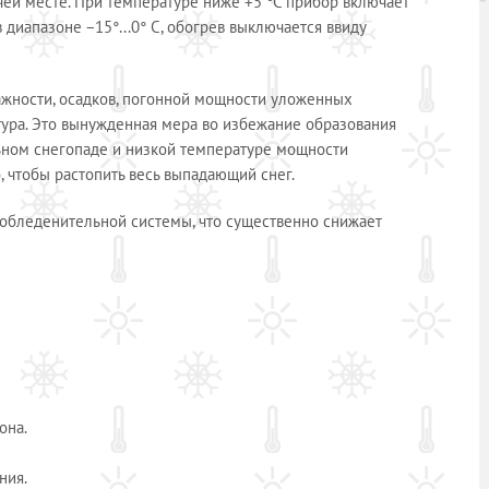
ей месте. При температуре ниже +5 °С прибор включает
 диапазоне −15°...0° С, обогрев выключается ввиду
ажности, осадков, погонной мощности уложенных
тура. Это вынужденная мера во избежание образования
льном снегопаде и низкой температуре мощности
, чтобы растопить весь выпадающий снег.
обледенительной системы, что существенно снижает
она.
ния.