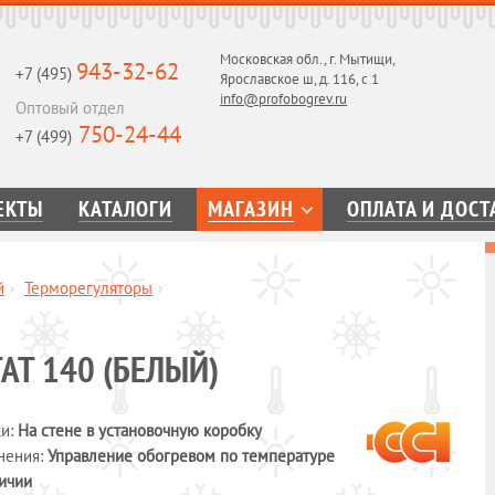
Московская обл., г. Мытищи,
943-32-62
+7 (495)
Ярославское ш, д. 116, с 1
info@profobogrev.ru
Оптовый отдел
750-24-44
+7 (499)
ЕКТЫ
КАТАЛОГИ
МАГАЗИН
ОПЛАТА И ДОСТ
й
›
Терморегуляторы
›
AT 140 (БЕЛЫЙ)
ки:
На стене в установочную коробку
нения:
Управление обогревом по температуре
ичии