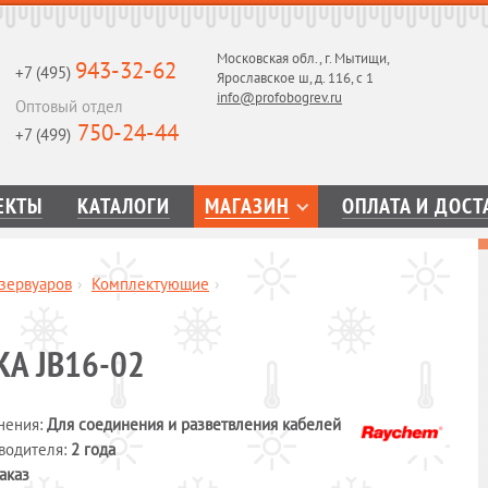
Московская обл., г. Мытищи,
943-32-62
+7 (495)
Ярославское ш, д. 116, с 1
info@profobogrev.ru
Оптовый отдел
750-24-44
+7 (499)
ЕКТЫ
КАТАЛОГИ
МАГАЗИН
ОПЛАТА И ДОСТ
зервуаров
›
Комплектующие
›
А JB16-02
нения:
Для соединения и разветвления кабелей
зводителя:
2 года
аказ