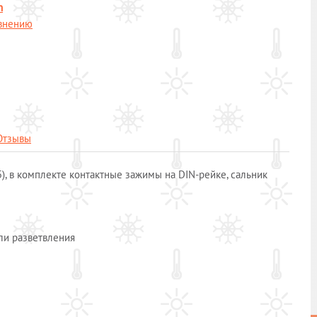
m
авнению
Отзывы
5), в комплекте контактные зажимы на DIN-рейке, сальник
ли разветвления