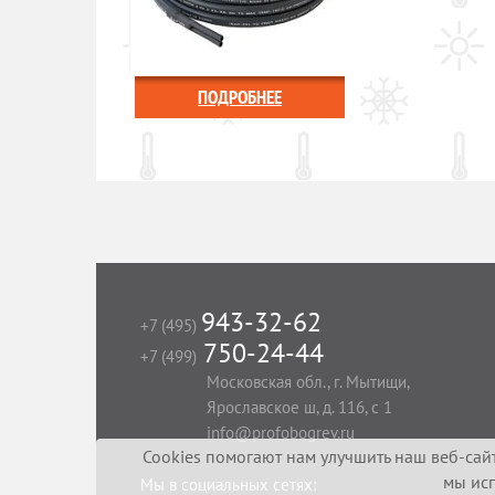
ПОДРОБНЕЕ
943-32-62
+7 (495)
750-24-44
+7 (499)
Московская обл., г. Мытищи,
Ярославское ш, д. 116, с 1
info@profobogrev.ru
Cookies помогают нам улучшить наш веб-сайт
мы ис
Мы в социальных сетях: