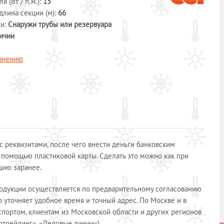
 (Вт / п.м.):
15
длина секции (м):
66
ки:
Снаружи трубы или резервуара
ичии
авнению
 реквизитами, после чего внести деньги банковским
 помощью пластиковой карты. Сделать это можно как при
кцию заранее.
родукции осуществляется по предварительному согласованию
уточняет удобное время и точный адрес. По Москве и в
спортом, клиентам из Московской области и других регионов
отрейдинг», «Деловые линии»).