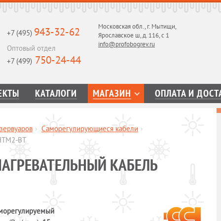
Московская обл., г. Мытищи,
943-32-62
+7 (495)
Ярославское ш, д. 116, с 1
info@profobogrev.ru
Оптовый отдел
750-24-44
+7 (499)
ЕКТЫ
КАТАЛОГИ
МАГАЗИН
ОПЛАТА И ДОСТ
зервуаров
›
Саморегулирующиеся кабели
›
НТМ2-ВТ
АГРЕВАТЕЛЬНЫЙ КАБЕЛЬ
морегулируемый