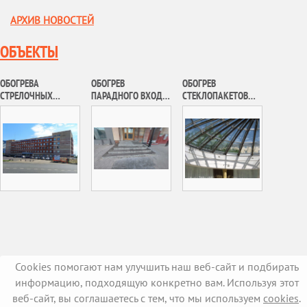
АРХИВ НОВОСТЕЙ
ОБЪЕКТЫ
ОБОГРЕВА
ОБОГРЕВ
ОБОГРЕВ
СТРЕЛОЧНЫХ
ПАРАДНОГО ВХОДА
СТЕКЛОПАКЕТОВ
ПЕРЕВОДОВ ФГУП
В ОБЩЕСТВЕННОЕ
РЕЗИДЕНЦИИ
«МОСГОРТРАНС» Г.
ЗДАНИЕ В Г.
ВРЕМЕННОГО
МОСКВЫ
МОСКВА
ПРЕБЫВАНИЯ ГЛАВ
ИНОСТРАННЫХ
ДЕЛЕГАЦИЙ
ОБЪЕКТА
«РЕСТАВРАЦИЯ И
ПРИСПОСОБЛЕНИЕ
ЗДАНИЙ ДОМА №14
СТР.1 И 2 ПО УЛ.
ВОЗДВИЖЕНКА, Г.
МОСКВА»
Cookies помогают нам улучшить наш веб-сайт и подбирать
информацию, подходящую конкретно вам. Используя этот
веб-сайт, вы соглашаетесь с тем, что мы используем
cookies
.