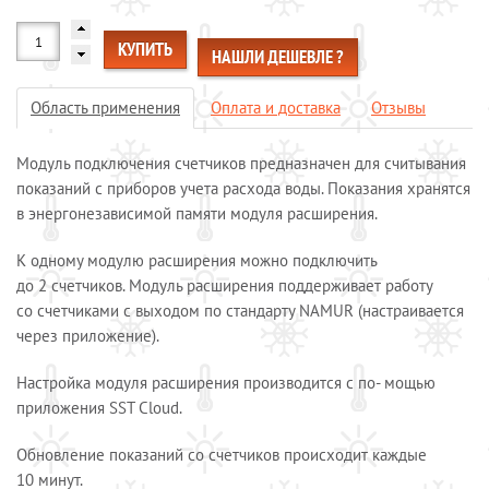
Системы обогрева пола
КУПИТЬ
НАШЛИ ДЕШЕВЛЕ ?
Специальные кабели
Системы защиты от протечек воды
Область применения
Оплата и доставка
Отзывы
Обогрев морозильных камер
Обогрев грунта
Модуль подключения счетчиков предназначен для считывания
Отопление и водоснабжение
показаний с приборов учета расхода воды. Показания хранятся
в энергонезависимой памяти модуля расширения.
ОПЛАТА И ДОСТАВКА
КАЛЬКУЛЯТОР
К одному модулю расширения можно подключить
КОНТАКТЫ
до 2 счетчиков. Модуль расширения поддерживает работу
со счетчиками с выходом по стандарту NAMUR (настраивается
через приложение).
Настройка модуля расширения производится с по- мощью
приложения SST Cloud.
Обновление показаний со счетчиков происходит каждые
10 минут.