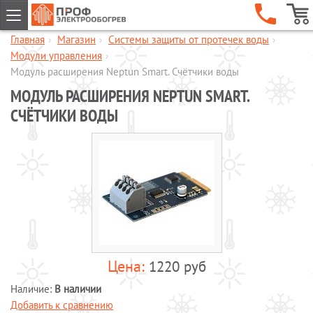
Главная
›
Магазин
›
Системы защиты от протечек воды
›
ГЛАВНАЯ
Модули управления
›
КОМПАНИЯ
Модуль расширения Neptun Smart. Счётчики воды
МОДУЛЬ РАСШИРЕНИЯ NEPTUN SMART.
УСЛУГИ
СЧЁТЧИКИ ВОДЫ
ОБЪЕКТЫ
КАТАЛОГИ
МАГАЗИН
Обогрев кровли и водостоков
Обогрев пандусов и ступеней
Обогрев трубопроводов и
резервуаров
Шкафы управления обогревом
1220 руб
Готовые комплекты для обогрева
Наличие:
В наличии
водопровода
Добавить к сравнению
Обогрев бетона