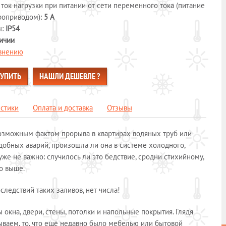
ок нагрузки при питании от сети переменного тока (питание
троприводом):
5 А
ы:
IP54
ичии
авнению
КУПИТЬ
НАШЛИ ДЕШЕВЛЕ ?
истики
Оплата и доставка
Отзывы
возможным фактом прорыва в квартирах водяных труб или
одобных аварий, произошла ли она в системе холодного,
же не важно: случилось ли это бедствие, сродни стихийному,
о выше.
ледствий таких заливов, нет числа!
окна, двери, стены, потолки и напольные покрытия. Глядя
ываем, то, что ещё недавно было мебелью или бытовой