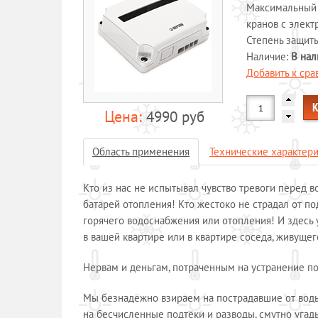
Максимальный т
кранов с элек
Степень защит
Наличие:
В нал
Добавить к ср
4990 руб
Область применения
Технические характер
Кто из нас не испытывал чувство тревоги перед 
батарей отопления! Кто жестоко не страдал от п
горячего водоснабжения или отопления! И здесь у
в вашей квартире или в квартире соседа, живущег
Нервам и деньгам, потраченным на устранение пос
Мы безнадёжно взираем на пострадавшие от воды 
на бесчисленные подтёки и разводы, смутно угад