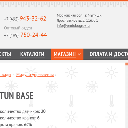
Московская обл., г. Мытищи,
943-32-62
+7 (495)
Ярославское ш, д. 116, с 1
info@profobogrev.ru
Оптовый отдел
750-24-44
+7 (499)
ЕКТЫ
КАТАЛОГИ
МАГАЗИН
ОПЛАТА И ДОСТ
к воды
›
Модули управления
›
TUN BASE
количество датчиков:
20
количество кранов:
6
рота кранов:
есть