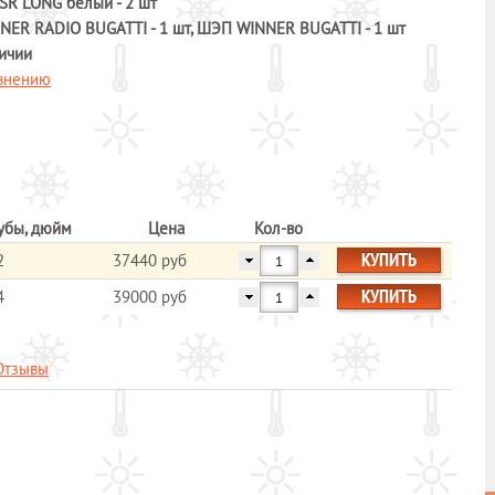
SR LONG белый - 2 шт
ER RADIO BUGATTI - 1 шт, ШЭП WINNER BUGATTI - 1 шт
ичии
авнению
убы, дюйм
Цена
Кол-во
КУПИТЬ
2
37440 руб
КУПИТЬ
4
39000 руб
Отзывы