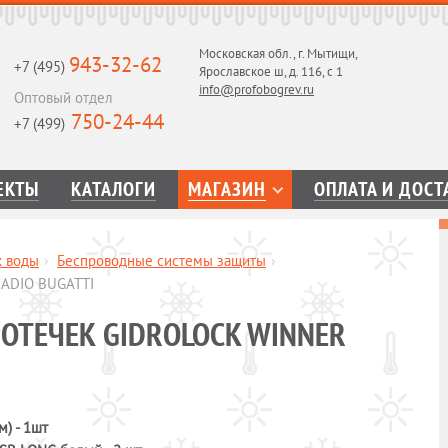
Московская обл., г. Мытищи,
943-32-62
+7 (495)
Ярославское ш, д. 116, с 1
info@profobogrev.ru
Оптовый отдел
750-24-44
+7 (499)
ЕКТЫ
КАТАЛОГИ
МАГАЗИН
ОПЛАТА И ДОСТ
к воды
›
Беспроводные системы защиты
›
RADIO BUGATTI
ОТЕЧЕК GIDRОLOCK WINNER
м) - 1шт