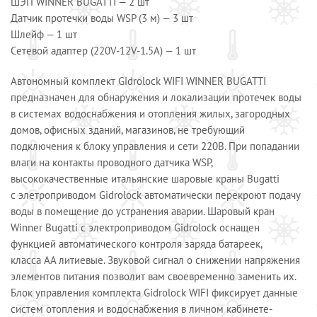
ШЭП WINNER BUGATTI — 2 шт
Датчик протечки воды WSP (3 м) — 3 шт
Шлейф — 1 шт
Сетевой адаптер (220V-12V-1.5A) — 1 шт
Автономный комплект Gidrоlock WIFI WINNER BUGATTI
предназначен для обнаружения и локализации протечек воды
в системах водоснабжения и отопления жилых, загородных
домов, офисных зданий, магазинов, не требующий
подключения к блоку управления и сети 220В. При попадании
влаги на контакты проводного датчика WSP,
высококачественные итальянские шаровые краны Bugatti
с элетроприводом Gidrolock автоматически перекроют подачу
воды в помещение до устранения аварии. Шаровый кран
Winner Bugatti с электроприводом Gidrolock оснащен
функцией автоматического контроля заряда батареек,
класса АА литиевые. Звуковой сигнал о снижении напряжения
элементов питания позволит вам своевременно заменить их.
Блок управления комплекта Gidrolock WIFI фиксирует данные
систем отопления и водоснабжения в личном кабинете-