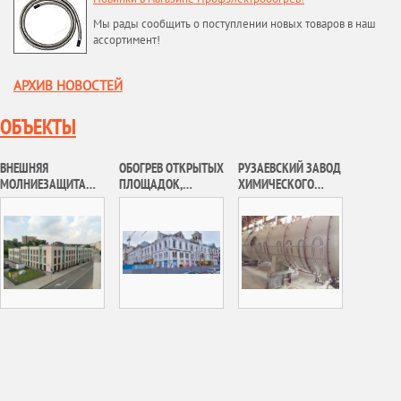
Мы рады сообщить о поступлении новых товаров в наш
ассортимент!
АРХИВ НОВОСТЕЙ
ОБЪЕКТЫ
ВНЕШНЯЯ
ОБОГРЕВ ОТКРЫТЫХ
РУЗАЕВСКИЙ ЗАВОД
МОЛНИЕЗАЩИТА
ПЛОЩАДОК,
ХИМИЧЕСКОГО
ОСОБНЯКА В БИЗНЕС
СТУПЕНЕЙ И
МАШИНОСТРОЕНИЯ,
КВАРТАЛЕ
ПАНДУСОВ
АО «РУЗХИММАШ»
МУЗЕЙНЫЙ ПАРКА.
ПОЛИТЕХНИЧЕСКИЙ
МУЗЕЙ