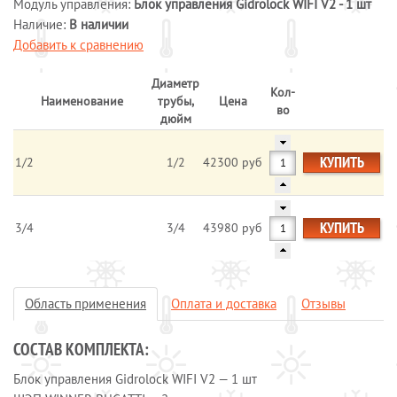
Модуль управления:
Блок управления Gidrolock WIFI V2 - 1 шт
Системы обогрева пола
Наличие:
В наличии
Добавить к сравнению
Специальные кабели
Системы защиты от протечек воды
Диаметр
Кол-
Обогрев морозильных камер
Наименование
трубы,
Цена
во
дюйм
Обогрев грунта
Отопление и водоснабжение
КУПИТЬ
1/2
1/2
42300 руб
ОПЛАТА И ДОСТАВКА
КАЛЬКУЛЯТОР
КУПИТЬ
3/4
3/4
43980 руб
КОНТАКТЫ
Область применения
Оплата и доставка
Отзывы
СОСТАВ КОМПЛЕКТА:
Блок управления Gidrolock WIFI V2 — 1 шт