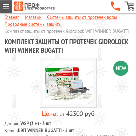
Главная
›
Магазин
›
Системы защиты от протечек воды
›
ГЛАВНАЯ
Проводные системы защиты
›
КОМПАНИЯ
Комплект защиты от протечек Gidrolock WIFI WINNER BUGATTI
КОМПЛЕКТ ЗАЩИТЫ ОТ ПРОТЕЧЕК GIDROLOCK
УСЛУГИ
WIFI WINNER BUGATTI
ОБЪЕКТЫ
КАТАЛОГИ
NEW
МАГАЗИН
Обогрев кровли и водостоков
Обогрев пандусов и ступеней
Обогрев трубопроводов и
резервуаров
Шкафы управления обогревом
42300 руб
От
Готовые комплекты для обогрева
Датчик:
WSP (3 м) - 3 шт
водопровода
Кран:
ШЭП WINNER BUGATTI - 2 шт
Обогрев бетона