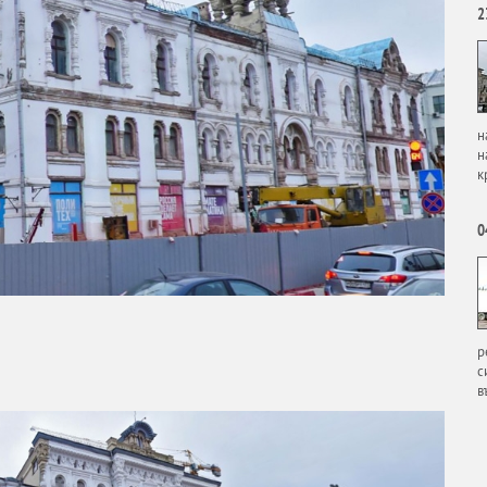
2
н
н
к
0
р
с
в