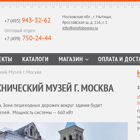
Московская обл., г. Мытищи,
943-32-62
+7 (495)
Ярославское ш, д. 116, с 1
info@profobogrev.ru
Оптовый отдел
750-24-44
+7 (499)
ЕКТЫ
КАТАЛОГИ
МАГАЗИН
ОПЛАТА И ДОСТ
кий Музей г. Москва
НИЧЕСКИЙ МУЗЕЙ Г. МОСКВА
1
Н
п
. Зона пешеходных дорожек вокруг здания будет
П
телей. Мощность системы — 660 кВт
с
п
р