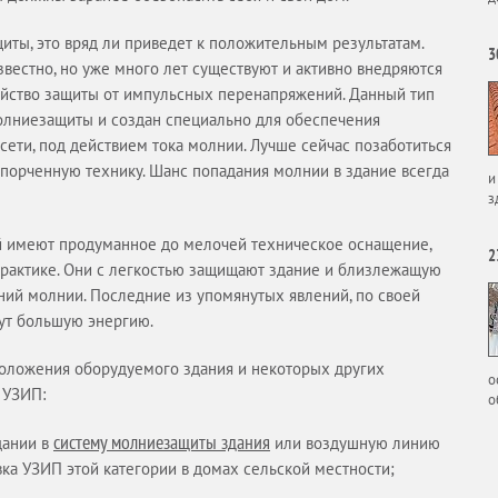
иты, это вряд ли приведет к положительным результатам.
3
вестно, но уже много лет существуют и активно внедряются
йство защиты от импульсных перенапряжений. Данный тип
молниезащиты и создан специально для обеспечения
сети, под действием тока молнии. Лучше сейчас позаботиться
спорченную технику. Шанс попадания молнии в здание всегда
и
з
й имеют продуманное до мелочей техническое оснащение,
2
практике. Они с легкостью защищают здание и близлежащую
аний молнии. Последние из упомянутых явлений, по своей
сут большую энергию.
положения оборудуемого здания и некоторых других
о
 УЗИП:
о
систему молниезащиты здания
дании в
или воздушную линию
ка УЗИП этой категории в домах сельской местности;