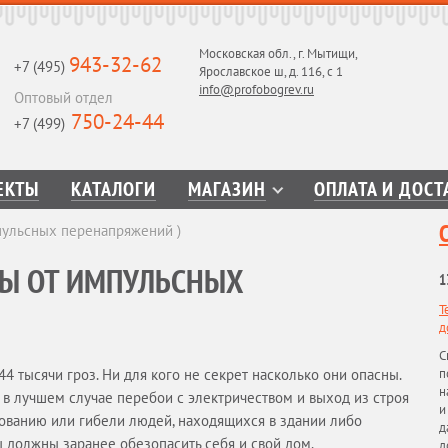
Московская обл., г. Мытищи,
943-32-62
+7 (495)
Ярославское ш, д. 116, с 1
info@profobogrev.ru
Оптовый отдел
750-24-44
+7 (499)
ЕКТЫ
КАТАЛОГИ
МАГАЗИН
ОПЛАТА И ДОСТ
пульсных перенапряжений )
ТЫ ОТ ИМПУЛЬСНЫХ
1
Т
д
С
 тысячи гроз. Ни для кого не секрет насколько они опасны.
п
н
в лучшем случае перебои с электричеством и выход из строя
и
рованию или гибели людей, находящихся в здании либо
д
ы должны заранее обезопасить себя и свой дом.
д