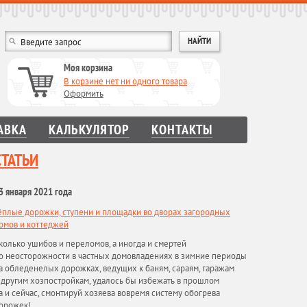
Моя корзина
В корзине нет ни одного товара
Оформить
АВКА
КАЛЬКУЛЯТОР
КОНТАКТЫ
СТАТЬИ
3 января 2021 года
ёплые дорожки, ступени и площадки во дворах загородных
омов и коттеджей
колько ушибов и переломов, а иногда и смертей
о неосторожности в частных домовладениях в зимние периоды
а обледенелых дорожках, ведущих к баням, сараям, гаражам
 другим хозпостройкам, удалось бы избежать в прошлом
а и сейчас, смонтируй хозяева вовремя систему обогрева
орожек!