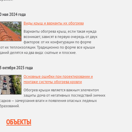
0 мая 2024 года
Виды крыш и варианты их обогрева
Варианты обогрева крыш, если такая нужда
возникает, зависят в первую очередь от двух
факторов: от их конфигурации по форме
 от их теплоизоляции. Традиционно по форме все крыши
даний делятся на два вида: скатные и плоские.
3 октября 2025 года
Основные ошибки при проектировании и
монтаже системы обогрева кровли
Обогрев крыши является важным элементом
защиты дома от негативных последствий зимних
садков — замерзания влаги и появления опасных ледяных
бразований.
ОБЪЕКТЫ