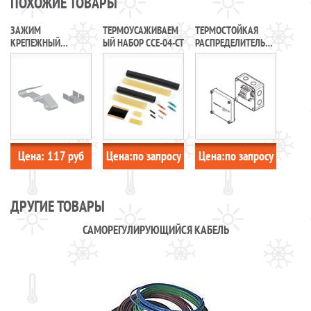
ПОХОЖИЕ ТОВАРЫ
ЗАЖИМ
ТЕРМОУСАЖИВАЕМ
ТЕРМОСТОЙКАЯ
КРЕПЕЖНЫЙ
ЫЙ НАБОР ССE-04-CT
РАСПРЕДЕЛИТЕЛЬНА
СР/2T.4-50Ц
Я КОРОБКА JB16-02
Цена:
117
руб
Цена:
по запросу
Цена:
по запросу
ДРУГИЕ ТОВАРЫ
САМОРЕГУЛИРУЮЩИЙСЯ КАБЕЛЬ