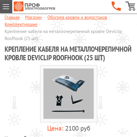
Главная
›
Магазин
›
Обогрев кровли и водостоков
›
ГЛАВНАЯ
Комплектующие
›
КОМПАНИЯ
Крепление кабеля на металлочерепичной кровле Deviclip
Roofhook (25 шт)
УСЛУГИ
КРЕПЛЕНИЕ КАБЕЛЯ НА МЕТАЛЛОЧЕРЕПИЧНОЙ
ОБЪЕКТЫ
КРОВЛЕ DEVICLIP ROOFHOOK (25 ШТ)
КАТАЛОГИ
МАГАЗИН
Обогрев кровли и водостоков
Обогрев пандусов и ступеней
Обогрев трубопроводов и
резервуаров
Шкафы управления обогревом
Готовые комплекты для обогрева
2100 руб
водопровода
Обогрев бетона