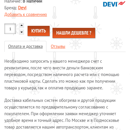
Наличие:
В наличии
Бренд:
Системы обогрева пола
Devi
Добавить к сравнению
Специальные кабели
Системы защиты от протечек воды
КУПИТЬ
Обогрев морозильных камер
НАШЛИ ДЕШЕВЛЕ ?
Обогрев грунта
Оплата и доставка
Отзывы
Отопление и водоснабжение
ОПЛАТА И ДОСТАВКА
Необходимо запросить у нашего менеджера счет с
КАЛЬКУЛЯТОР
реквизитами, после чего внести деньги банковским
переводом, посредством наличного расчета или с помощью
КОНТАКТЫ
пластиковой карты. Сделать это можно как при получении
товара у курьера, так и оплатив продукцию заранее.
Доставка кабельных систем обогрева и другой продукции
осуществляется по предварительному согласованию с
покупателем. При оформлении заявки менеджер уточняет
удобное время и точный адрес. По Москве и в Подмосковье
товар доставляется нашим автотранспортом, клиентам из